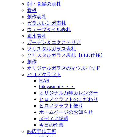
銅・真鍮の表札
看板
創作表札
ガラスレンガ表札
ウェーブタイル表札
風水表札
ガーデン＆エクステリア
クリスタルガラス表札
クリスタルガラス表札【LED仕様】
創作
オリジナルガラスのマウスパッド
ヒロノクラフト
HAS
hitoyasumi・・・
オリジナル万年カレンダー
ヒロノクラフトのこだわり
ヒロノクラフト便り
ホームページのお知らせ
メディア掲載
今日の作業
㈱広野鉄工所