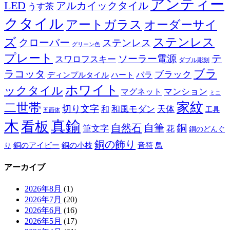
アンティー
LED
アルカイックタイル
うす茶
クタイル
アートガラス
オーダーサイ
ズ
ステンレス
クローバー
ステンレス
グリーン色
プレート
テ
ソーラー電源
スワロフスキー
ダブル彫刻
ブラ
ラコッタ
ブラック
ディンプルタイル
バラ
ハート
ホワイト
ックタイル
マグネット
マンション
ミニ
家紋
二世帯
切り文字
和
和風モダン
天体
工具
五面体
木
真鍮
看板
自然石
自筆
銅
筆文字
花
銅のどんぐ
銅の飾り
銅のアイビー
鳥
り
銅の小枝
音符
アーカイブ
2026年8月
(1)
2026年7月
(20)
2026年6月
(16)
2026年5月
(17)