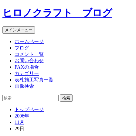
コ
ヒロノクラフト ブログ
ン
テ
ン
メインメニュー
ツ
へ
ホームページ
ス
ブログ
キ
コメント一覧
ッ
お問い合わせ
プ
FAXの場合
カテゴリー
表札施工写真一覧
画像検索
検
索:
トップページ
2006年
11月
29日