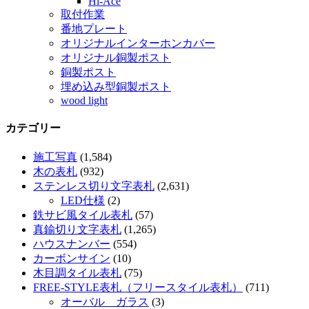
Hi-Ace
取付作業
番地プレート
オリジナルインターホンカバー
オリジナル銅製ポスト
銅製ポスト
埋め込み型銅製ポスト
wood light
カテゴリー
施工写真
(1,584)
木の表札
(932)
ステンレス切り文字表札
(2,631)
LED仕様
(2)
鉄サビ風タイル表札
(57)
真鍮切り文字表札
(1,265)
ハウスナンバー
(554)
カーボンサイン
(10)
木目調タイル表札
(75)
FREE-STYLE表札（フリースタイル表札）
(711)
オーバル ガラス
(3)