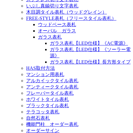
いぶし真鍮切り文字表札
木目調タイル表札（ウッドグレイン）
FREE-STYLE表札（フリースタイル表札）
ウッドベース表札
オーバル ガラス
ガラス表札
ガラス表札【LED仕様】《AC電源》
ガラス表札【LED仕様】《ソーラー電
源》
ガラス表札【LED仕様】長方形タイプ
HAS取付方法
マンション用表札
アルカイックタイル表札
アンティークタイル表札
フレーバータイル表札
ホワイトタイル表札
ブラックタイル表札
テラコッタ表札
自然石表札
機能門柱 オーダー表札
オーダーサイン