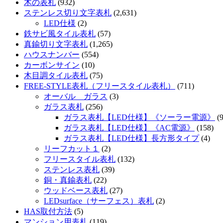
木の表札
(932)
ステンレス切り文字表札
(2,631)
LED仕様
(2)
鉄サビ風タイル表札
(57)
真鍮切り文字表札
(1,265)
ハウスナンバー
(554)
カーボンサイン
(10)
木目調タイル表札
(75)
FREE-STYLE表札（フリースタイル表札）
(711)
オーバル ガラス
(3)
ガラス表札
(256)
ガラス表札【LED仕様】《ソーラー電源》
(9
ガラス表札【LED仕様】《AC電源》
(158)
ガラス表札【LED仕様】長方形タイプ
(4)
リーフカット１
(2)
フリースタイル表札
(132)
ステンレス表札
(39)
銅・真鍮表札
(22)
ウッドベース表札
(27)
LEDsurface（サーフェス）表札
(2)
HAS取付方法
(5)
マンション用表札
(119)