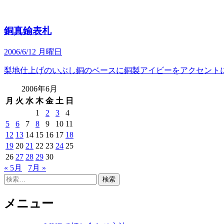
銅真鍮表札
2006/6/12 月曜日
梨地仕上げのいぶし銅のベースに銅製アイビーをアクセント
2006年6月
月
火
水
木
金
土
日
1
2
3
4
5
6
7
8
9
10
11
12
13
14
15
16
17
18
19
20
21
22
23
24
25
26
27
28
29
30
« 5月
7月 »
検
索:
メニュー