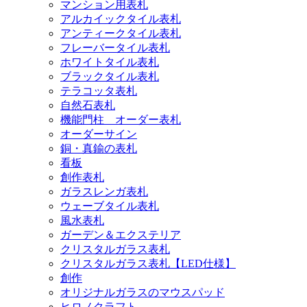
マンション用表札
アルカイックタイル表札
アンティークタイル表札
フレーバータイル表札
ホワイトタイル表札
ブラックタイル表札
テラコッタ表札
自然石表札
機能門柱 オーダー表札
オーダーサイン
銅・真鍮の表札
看板
創作表札
ガラスレンガ表札
ウェーブタイル表札
風水表札
ガーデン＆エクステリア
クリスタルガラス表札
クリスタルガラス表札【LED仕様】
創作
オリジナルガラスのマウスパッド
ヒロノクラフト