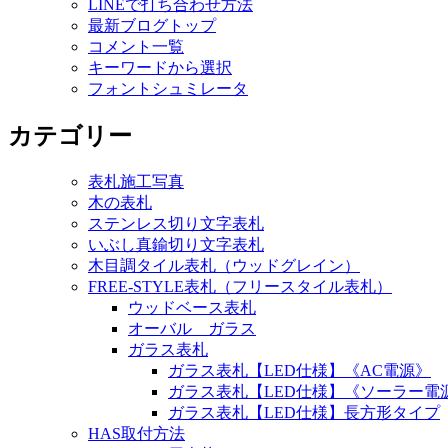
LINEで打ち合わせ方法
最新ブログトップ
コメント一覧
キーワードから選択
フォントシュミレータ
カテゴリー
表札施工写真
木の表札
ステンレス切り文字表札
いぶし真鍮切り文字表札
木目調タイル表札（ウッドグレイン）
FREE-STYLE表札（フリースタイル表札）
ウッドベース表札
オーバル ガラス
ガラス表札
ガラス表札【LED仕様】《AC電源》
ガラス表札【LED仕様】《ソーラー電
ガラス表札【LED仕様】長方形タイプ
HAS取付方法