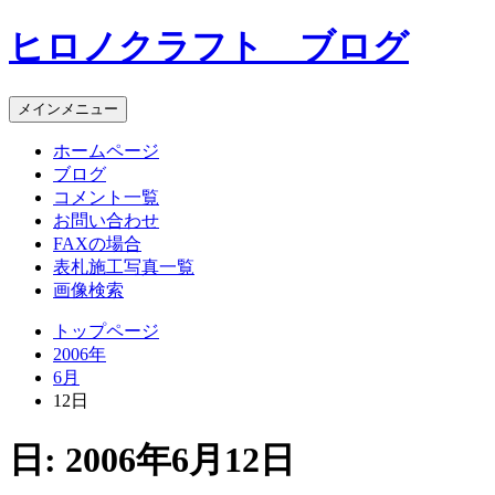
コ
ヒロノクラフト ブログ
ン
テ
ン
メインメニュー
ツ
へ
ホームページ
ス
ブログ
キ
コメント一覧
ッ
お問い合わせ
プ
FAXの場合
表札施工写真一覧
画像検索
トップページ
2006年
6月
12日
日:
2006年6月12日