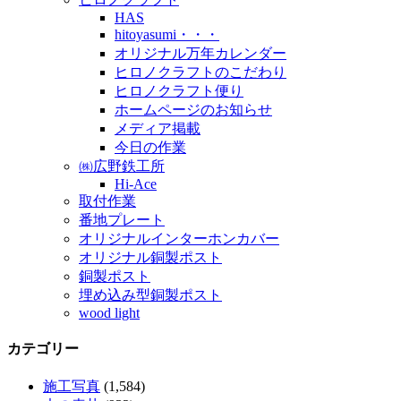
HAS
hitoyasumi・・・
オリジナル万年カレンダー
ヒロノクラフトのこだわり
ヒロノクラフト便り
ホームページのお知らせ
メディア掲載
今日の作業
㈱広野鉄工所
Hi-Ace
取付作業
番地プレート
オリジナルインターホンカバー
オリジナル銅製ポスト
銅製ポスト
埋め込み型銅製ポスト
wood light
カテゴリー
施工写真
(1,584)