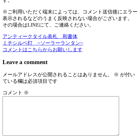
す。
※ご利用いただく端末によっては、コメント送信後にエラー
表示されるなどのうまく反映されない場合がございます。
その場合はLINEにて、ご連絡ください。
アンティークタイル表札 和書体
投
ミチシルベ灯 ~ソーラーランタン~
稿
コメントはこちらからお願いします
ナ
Leave a comment
ビ
メールアドレスが公開されることはありません。
※
が付い
ゲ
ている欄は必須項目です
ー
コメント
※
シ
ョ
ン