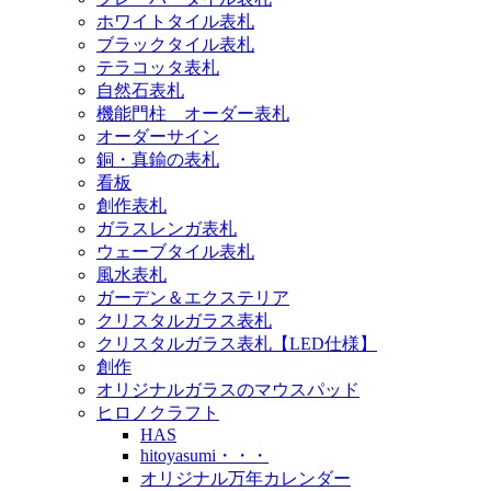
ホワイトタイル表札
ブラックタイル表札
テラコッタ表札
自然石表札
機能門柱 オーダー表札
オーダーサイン
銅・真鍮の表札
看板
創作表札
ガラスレンガ表札
ウェーブタイル表札
風水表札
ガーデン＆エクステリア
クリスタルガラス表札
クリスタルガラス表札【LED仕様】
創作
オリジナルガラスのマウスパッド
ヒロノクラフト
HAS
hitoyasumi・・・
オリジナル万年カレンダー