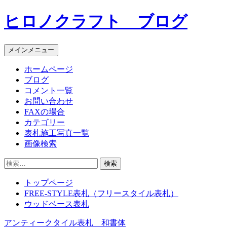
コ
ヒロノクラフト ブログ
ン
テ
ン
メインメニュー
ツ
へ
ホームページ
ス
ブログ
キ
コメント一覧
ッ
お問い合わせ
プ
FAXの場合
カテゴリー
表札施工写真一覧
画像検索
検
索:
トップページ
FREE-STYLE表札（フリースタイル表札）
ウッドベース表札
アンティークタイル表札 和書体
投