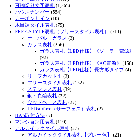
真鍮切り文字表札
(1,265)
ハウスナンバー
(554)
カーボンサイン
(10)
木目調タイル表札
(75)
FREE-STYLE表札（フリースタイル表札）
(711)
オーバル ガラス
(3)
ガラス表札
(256)
ガラス表札【LED仕様】《ソーラー電源》
(92)
ガラス表札【LED仕様】《AC電源》
(158)
ガラス表札【LED仕様】長方形タイプ
(4)
リーフカット１
(2)
フリースタイル表札
(132)
ステンレス表札
(39)
銅・真鍮表札
(22)
ウッドベース表札
(27)
LEDsurface（サーフェス）表札
(2)
HAS取付方法
(5)
マンション用表札
(119)
アルカイックタイル表札
(27)
アルカイックタイル表札【グレー色】
(21)