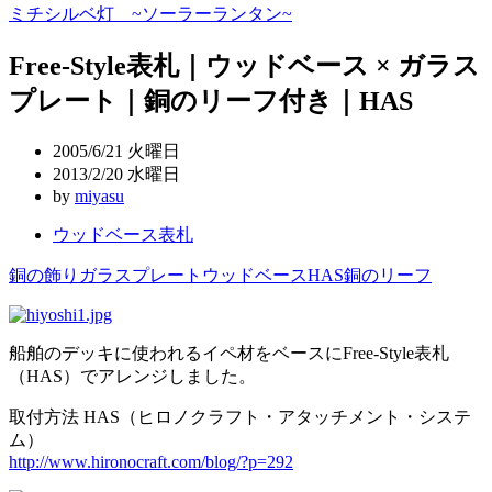
ミチシルベ灯 ~ソーラーランタン~
稿
Free-Style表札｜ウッドベース × ガラス
ナ
プレート｜銅のリーフ付き｜HAS
ビ
ゲ
2005/6/21 火曜日
ー
2013/2/20 水曜日
by
miyasu
シ
ウッドベース表札
ョ
ン
銅の飾り
ガラスプレート
ウッドベース
HAS
銅のリーフ
船舶のデッキに使われるイペ材をベースにFree-Style表札
（HAS）でアレンジしました。
取付方法 HAS（ヒロノクラフト・アタッチメント・システ
ム）
http://www.hironocraft.com/blog/?p=292