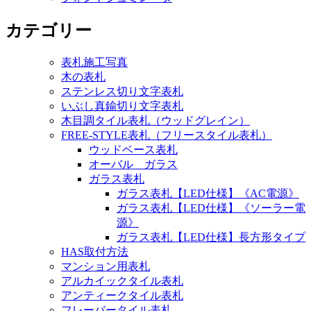
カテゴリー
表札施工写真
木の表札
ステンレス切り文字表札
いぶし真鍮切り文字表札
木目調タイル表札（ウッドグレイン）
FREE-STYLE表札（フリースタイル表札）
ウッドベース表札
オーバル ガラス
ガラス表札
ガラス表札【LED仕様】《AC電源》
ガラス表札【LED仕様】《ソーラー電
源》
ガラス表札【LED仕様】長方形タイプ
HAS取付方法
マンション用表札
アルカイックタイル表札
アンティークタイル表札
フレーバータイル表札