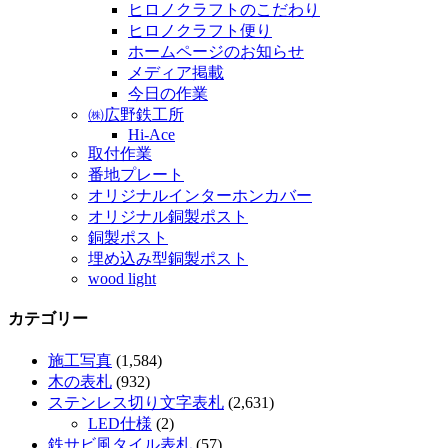
ヒロノクラフトのこだわり
ヒロノクラフト便り
ホームページのお知らせ
メディア掲載
今日の作業
㈱広野鉄工所
Hi-Ace
取付作業
番地プレート
オリジナルインターホンカバー
オリジナル銅製ポスト
銅製ポスト
埋め込み型銅製ポスト
wood light
カテゴリー
施工写真
(1,584)
木の表札
(932)
ステンレス切り文字表札
(2,631)
LED仕様
(2)
鉄サビ風タイル表札
(57)