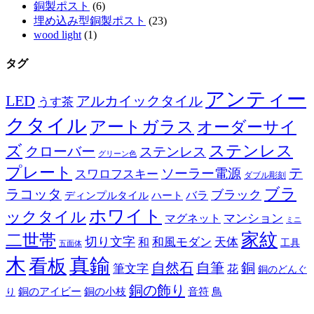
銅製ポスト
(6)
埋め込み型銅製ポスト
(23)
wood light
(1)
タグ
アンティー
LED
アルカイックタイル
うす茶
クタイル
アートガラス
オーダーサイ
ズ
ステンレス
クローバー
ステンレス
グリーン色
プレート
テ
ソーラー電源
スワロフスキー
ダブル彫刻
ブラ
ラコッタ
ブラック
ディンプルタイル
バラ
ハート
ホワイト
ックタイル
マグネット
マンション
ミニ
家紋
二世帯
切り文字
和
和風モダン
天体
工具
五面体
木
真鍮
看板
自然石
自筆
銅
筆文字
花
銅のどんぐ
銅の飾り
銅のアイビー
鳥
り
銅の小枝
音符