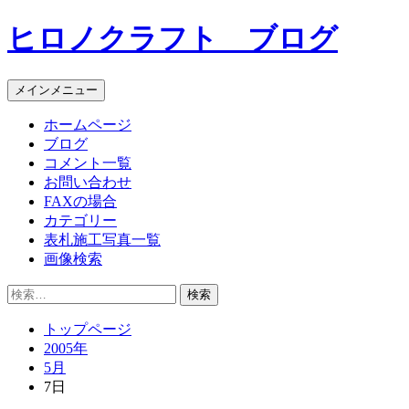
コ
ヒロノクラフト ブログ
ン
テ
ン
メインメニュー
ツ
へ
ホームページ
ス
ブログ
キ
コメント一覧
ッ
お問い合わせ
プ
FAXの場合
カテゴリー
表札施工写真一覧
画像検索
検
索:
トップページ
2005年
5月
7日