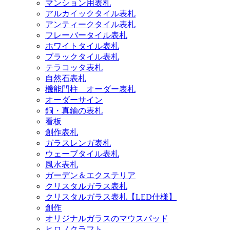
マンション用表札
アルカイックタイル表札
アンティークタイル表札
フレーバータイル表札
ホワイトタイル表札
ブラックタイル表札
テラコッタ表札
自然石表札
機能門柱 オーダー表札
オーダーサイン
銅・真鍮の表札
看板
創作表札
ガラスレンガ表札
ウェーブタイル表札
風水表札
ガーデン＆エクステリア
クリスタルガラス表札
クリスタルガラス表札【LED仕様】
創作
オリジナルガラスのマウスパッド
ヒロノクラフト