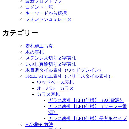
最新ブログトップ
コメント一覧
キーワードから選択
フォントシュミレータ
カテゴリー
表札施工写真
木の表札
ステンレス切り文字表札
いぶし真鍮切り文字表札
木目調タイル表札（ウッドグレイン）
FREE-STYLE表札（フリースタイル表札）
ウッドベース表札
オーバル ガラス
ガラス表札
ガラス表札【LED仕様】《AC電源》
ガラス表札【LED仕様】《ソーラー電
源》
ガラス表札【LED仕様】長方形タイプ
HAS取付方法