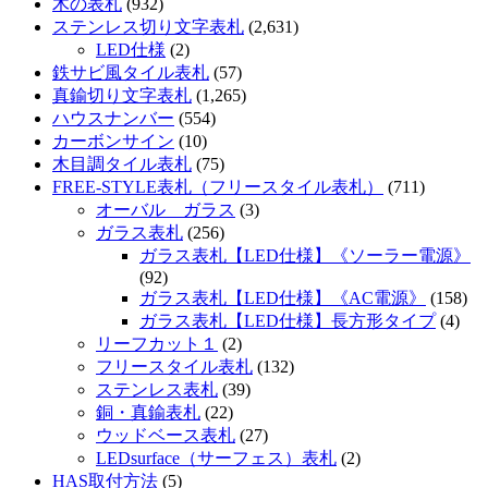
木の表札
(932)
ステンレス切り文字表札
(2,631)
LED仕様
(2)
鉄サビ風タイル表札
(57)
真鍮切り文字表札
(1,265)
ハウスナンバー
(554)
カーボンサイン
(10)
木目調タイル表札
(75)
FREE-STYLE表札（フリースタイル表札）
(711)
オーバル ガラス
(3)
ガラス表札
(256)
ガラス表札【LED仕様】《ソーラー電源》
(92)
ガラス表札【LED仕様】《AC電源》
(158)
ガラス表札【LED仕様】長方形タイプ
(4)
リーフカット１
(2)
フリースタイル表札
(132)
ステンレス表札
(39)
銅・真鍮表札
(22)
ウッドベース表札
(27)
LEDsurface（サーフェス）表札
(2)
HAS取付方法
(5)