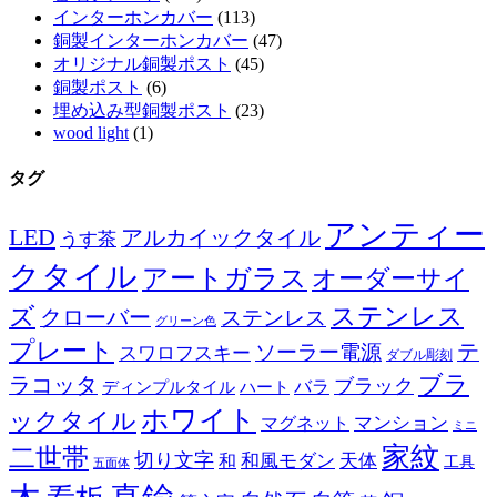
インターホンカバー
(113)
銅製インターホンカバー
(47)
オリジナル銅製ポスト
(45)
銅製ポスト
(6)
埋め込み型銅製ポスト
(23)
wood light
(1)
タグ
アンティー
LED
アルカイックタイル
うす茶
クタイル
アートガラス
オーダーサイ
ズ
ステンレス
クローバー
ステンレス
グリーン色
プレート
テ
ソーラー電源
スワロフスキー
ダブル彫刻
ブラ
ラコッタ
ブラック
ディンプルタイル
バラ
ハート
ホワイト
ックタイル
マグネット
マンション
ミニ
家紋
二世帯
切り文字
和
和風モダン
天体
工具
五面体