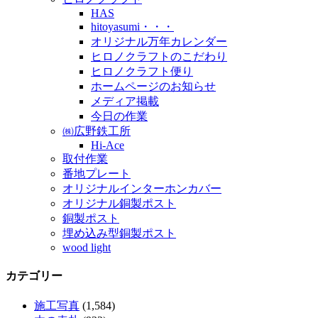
HAS
hitoyasumi・・・
オリジナル万年カレンダー
ヒロノクラフトのこだわり
ヒロノクラフト便り
ホームページのお知らせ
メディア掲載
今日の作業
㈱広野鉄工所
Hi-Ace
取付作業
番地プレート
オリジナルインターホンカバー
オリジナル銅製ポスト
銅製ポスト
埋め込み型銅製ポスト
wood light
カテゴリー
施工写真
(1,584)