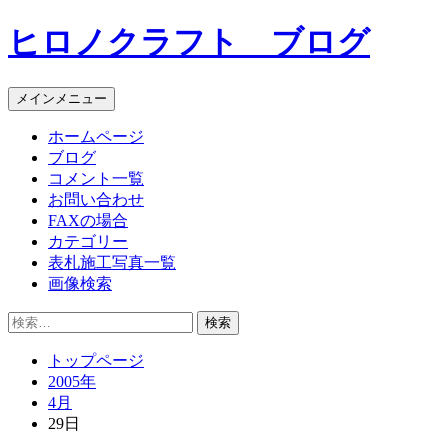
コ
ヒロノクラフト ブログ
ン
テ
ン
メインメニュー
ツ
へ
ホームページ
ス
ブログ
キ
コメント一覧
ッ
お問い合わせ
プ
FAXの場合
カテゴリー
表札施工写真一覧
画像検索
検
索:
トップページ
2005年
4月
29日