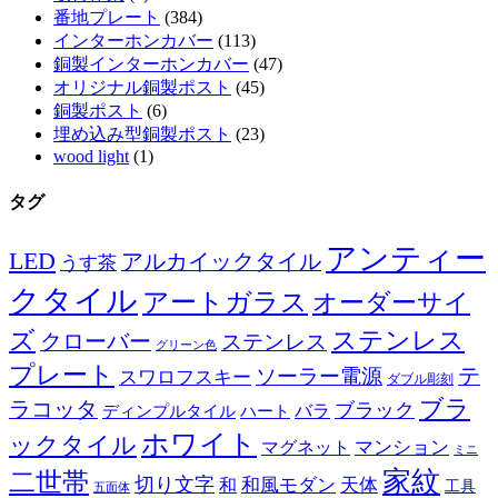
番地プレート
(384)
インターホンカバー
(113)
銅製インターホンカバー
(47)
オリジナル銅製ポスト
(45)
銅製ポスト
(6)
埋め込み型銅製ポスト
(23)
wood light
(1)
タグ
アンティー
LED
アルカイックタイル
うす茶
クタイル
アートガラス
オーダーサイ
ズ
ステンレス
クローバー
ステンレス
グリーン色
プレート
テ
ソーラー電源
スワロフスキー
ダブル彫刻
ブラ
ラコッタ
ブラック
ディンプルタイル
バラ
ハート
ホワイト
ックタイル
マグネット
マンション
ミニ
家紋
二世帯
切り文字
和
和風モダン
天体
工具
五面体