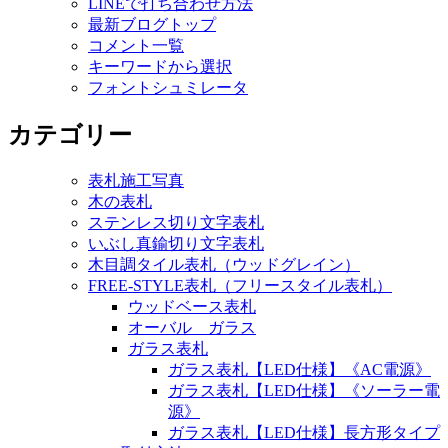
LINEで打ち合わせ方法
最新ブログトップ
コメント一覧
キーワードから選択
フォントシュミレータ
カテゴリー
表札施工写真
木の表札
ステンレス切り文字表札
いぶし真鍮切り文字表札
木目調タイル表札（ウッドグレイン）
FREE-STYLE表札（フリースタイル表札）
ウッドベース表札
オーバル ガラス
ガラス表札
ガラス表札【LED仕様】《AC電源》
ガラス表札【LED仕様】《ソーラー電
源》
ガラス表札【LED仕様】長方形タイプ