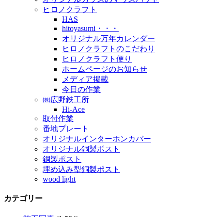
ヒロノクラフト
HAS
hitoyasumi・・・
オリジナル万年カレンダー
ヒロノクラフトのこだわり
ヒロノクラフト便り
ホームページのお知らせ
メディア掲載
今日の作業
㈱広野鉄工所
Hi-Ace
取付作業
番地プレート
オリジナルインターホンカバー
オリジナル銅製ポスト
銅製ポスト
埋め込み型銅製ポスト
wood light
カテゴリー