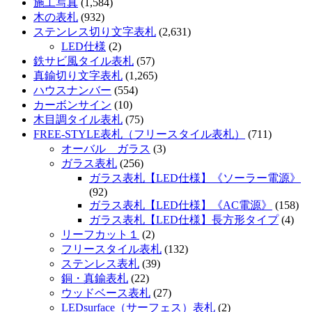
施工写真
(1,584)
木の表札
(932)
ステンレス切り文字表札
(2,631)
LED仕様
(2)
鉄サビ風タイル表札
(57)
真鍮切り文字表札
(1,265)
ハウスナンバー
(554)
カーボンサイン
(10)
木目調タイル表札
(75)
FREE-STYLE表札（フリースタイル表札）
(711)
オーバル ガラス
(3)
ガラス表札
(256)
ガラス表札【LED仕様】《ソーラー電源》
(92)
ガラス表札【LED仕様】《AC電源》
(158)
ガラス表札【LED仕様】長方形タイプ
(4)
リーフカット１
(2)
フリースタイル表札
(132)
ステンレス表札
(39)
銅・真鍮表札
(22)
ウッドベース表札
(27)
LEDsurface（サーフェス）表札
(2)