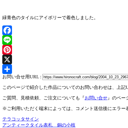
緑青色のタイルにアイボリーで着色しました。
Facebook
Line
Pinterest
X
お問い合せ用URL :
共
このページで紹介した作品についてのお問い合わせは、上記
有
ご質問、見積依頼、ご注文についても『
お問い合せ
』のペー
※ご利用いただく端末によっては、コメント送信後にエラー表
テラコッタサイン
投
アンティークタイル表札 銅の小枝