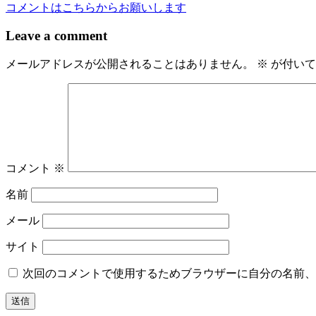
稿
コメントはこちらからお願いします
ナ
Leave a comment
ビ
メールアドレスが公開されることはありません。
※
が付いて
ゲ
ー
シ
ョ
ン
コメント
※
名前
メール
サイト
次回のコメントで使用するためブラウザーに自分の名前、