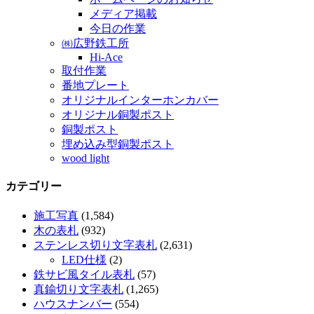
メディア掲載
今日の作業
㈱広野鉄工所
Hi-Ace
取付作業
番地プレート
オリジナルインターホンカバー
オリジナル銅製ポスト
銅製ポスト
埋め込み型銅製ポスト
wood light
カテゴリー
施工写真
(1,584)
木の表札
(932)
ステンレス切り文字表札
(2,631)
LED仕様
(2)
鉄サビ風タイル表札
(57)
真鍮切り文字表札
(1,265)
ハウスナンバー
(554)