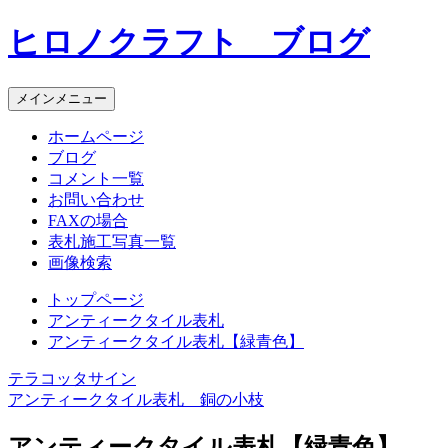
コ
ヒロノクラフト ブログ
ン
テ
ン
メインメニュー
ツ
へ
ホームページ
ス
ブログ
キ
コメント一覧
ッ
お問い合わせ
プ
FAXの場合
表札施工写真一覧
画像検索
トップページ
アンティークタイル表札
アンティークタイル表札【緑青色】
テラコッタサイン
投
アンティークタイル表札 銅の小枝
稿
アンティークタイル表札【緑青色】
ナ