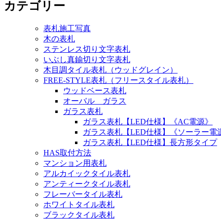
カテゴリー
表札施工写真
木の表札
ステンレス切り文字表札
いぶし真鍮切り文字表札
木目調タイル表札（ウッドグレイン）
FREE-STYLE表札（フリースタイル表札）
ウッドベース表札
オーバル ガラス
ガラス表札
ガラス表札【LED仕様】《AC電源》
ガラス表札【LED仕様】《ソーラー電
ガラス表札【LED仕様】長方形タイプ
HAS取付方法
マンション用表札
アルカイックタイル表札
アンティークタイル表札
フレーバータイル表札
ホワイトタイル表札
ブラックタイル表札