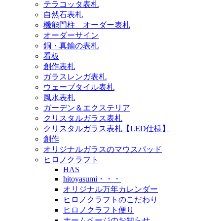
テラコッタ表札
自然石表札
機能門柱 オーダー表札
オーダーサイン
銅・真鍮の表札
看板
創作表札
ガラスレンガ表札
ウェーブタイル表札
風水表札
ガーデン＆エクステリア
クリスタルガラス表札
クリスタルガラス表札【LED仕様】
創作
オリジナルガラスのマウスパッド
ヒロノクラフト
HAS
hitoyasumi・・・
オリジナル万年カレンダー
ヒロノクラフトのこだわり
ヒロノクラフト便り
ホームページのお知らせ