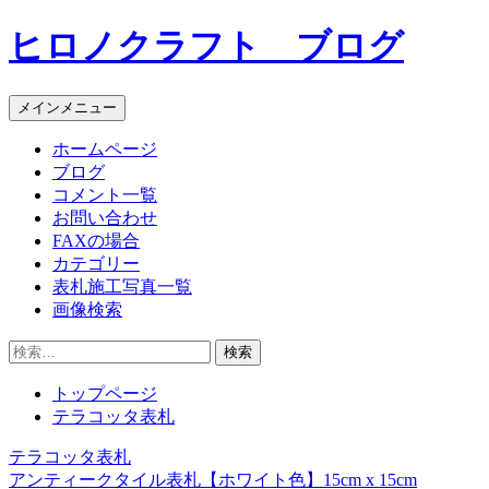
コ
ヒロノクラフト ブログ
ン
テ
ン
メインメニュー
ツ
へ
ホームページ
ス
ブログ
キ
コメント一覧
ッ
お問い合わせ
プ
FAXの場合
カテゴリー
表札施工写真一覧
画像検索
検
索:
トップページ
テラコッタ表札
テラコッタ表札
投
アンティークタイル表札【ホワイト色】15cm x 15cm