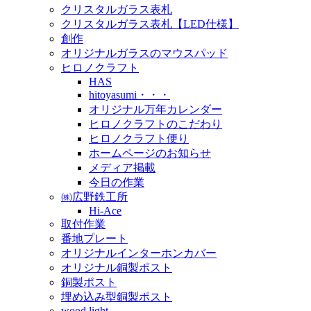
クリスタルガラス表札
クリスタルガラス表札【LED仕様】
創作
オリジナルガラスのマウスパッド
ヒロノクラフト
HAS
hitoyasumi・・・
オリジナル万年カレンダー
ヒロノクラフトのこだわり
ヒロノクラフト便り
ホームページのお知らせ
メディア掲載
今日の作業
㈱広野鉄工所
Hi-Ace
取付作業
番地プレート
オリジナルインターホンカバー
オリジナル銅製ポスト
銅製ポスト
埋め込み型銅製ポスト
wood light