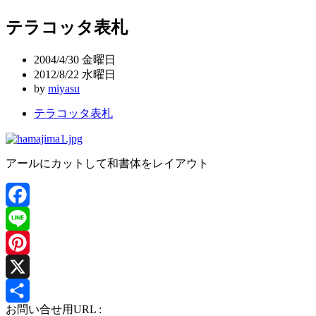
稿
テラコッタ表札
ナ
ビ
2004/4/30 金曜日
ゲ
2012/8/22 水曜日
by
miyasu
ー
テラコッタ表札
シ
ョ
ン
アールにカットして和書体をレイアウト
Facebook
Line
Pinterest
X
お問い合せ用URL :
共