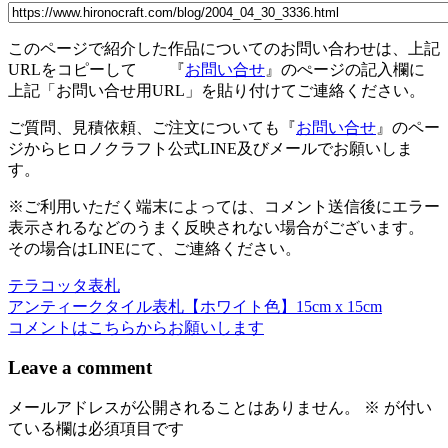
有
このページで紹介した作品についてのお問い合わせは、上記
URLをコピーして 『
お問い合せ
』のぺージの記入欄に
上記「お問い合せ用URL」を貼り付けてご連絡ください。
ご質問、見積依頼、ご注文についても『
お問い合せ
』のペー
ジからヒロノクラフト公式LINE及びメールでお願いしま
す。
※ご利用いただく端末によっては、コメント送信後にエラー
表示されるなどのうまく反映されない場合がございます。
その場合はLINEにて、ご連絡ください。
テラコッタ表札
投
アンティークタイル表札【ホワイト色】15cm x 15cm
稿
コメントはこちらからお願いします
ナ
Leave a comment
ビ
メールアドレスが公開されることはありません。
※
が付い
ゲ
ている欄は必須項目です