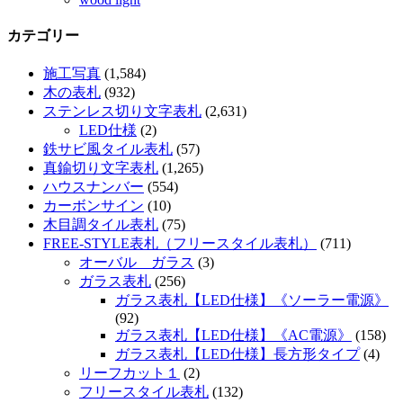
カテゴリー
施工写真
(1,584)
木の表札
(932)
ステンレス切り文字表札
(2,631)
LED仕様
(2)
鉄サビ風タイル表札
(57)
真鍮切り文字表札
(1,265)
ハウスナンバー
(554)
カーボンサイン
(10)
木目調タイル表札
(75)
FREE-STYLE表札（フリースタイル表札）
(711)
オーバル ガラス
(3)
ガラス表札
(256)
ガラス表札【LED仕様】《ソーラー電源》
(92)
ガラス表札【LED仕様】《AC電源》
(158)
ガラス表札【LED仕様】長方形タイプ
(4)
リーフカット１
(2)
フリースタイル表札
(132)