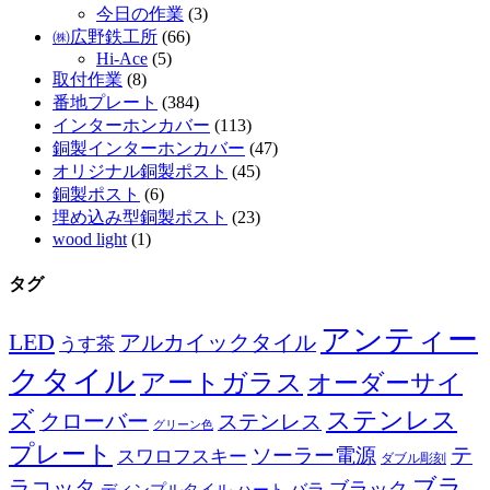
今日の作業
(3)
㈱広野鉄工所
(66)
Hi-Ace
(5)
取付作業
(8)
番地プレート
(384)
インターホンカバー
(113)
銅製インターホンカバー
(47)
オリジナル銅製ポスト
(45)
銅製ポスト
(6)
埋め込み型銅製ポスト
(23)
wood light
(1)
タグ
アンティー
LED
アルカイックタイル
うす茶
クタイル
アートガラス
オーダーサイ
ズ
ステンレス
クローバー
ステンレス
グリーン色
プレート
テ
ソーラー電源
スワロフスキー
ダブル彫刻
ブラ
ラコッタ
ブラック
ディンプルタイル
バラ
ハート