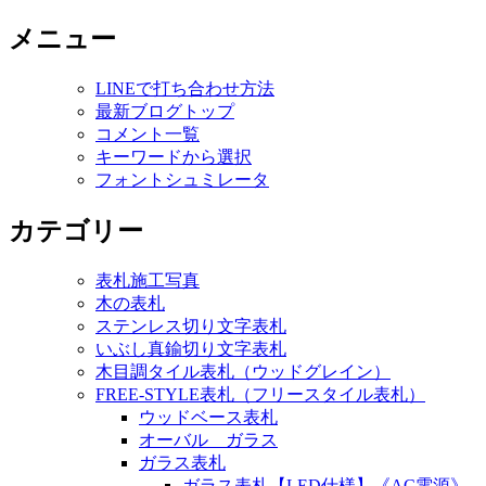
メニュー
LINEで打ち合わせ方法
最新ブログトップ
コメント一覧
キーワードから選択
フォントシュミレータ
カテゴリー
表札施工写真
木の表札
ステンレス切り文字表札
いぶし真鍮切り文字表札
木目調タイル表札（ウッドグレイン）
FREE-STYLE表札（フリースタイル表札）
ウッドベース表札
オーバル ガラス
ガラス表札
ガラス表札【LED仕様】《AC電源》