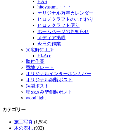
HAS
hitoyasumi・・・
オリジナル万年カレンダー
ヒロノクラフトのこだわり
ヒロノクラフト便り
ホームページのお知らせ
メディア掲載
今日の作業
㈱広野鉄工所
Hi-Ace
取付作業
番地プレート
オリジナルインターホンカバー
オリジナル銅製ポスト
銅製ポスト
埋め込み型銅製ポスト
wood light
カテゴリー
施工写真
(1,584)
木の表札
(932)