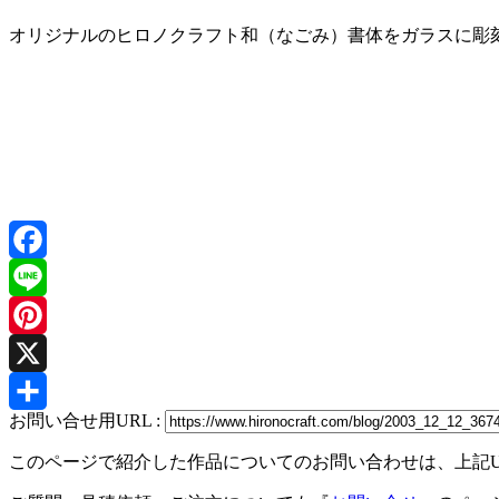
オリジナルのヒロノクラフト和（なごみ）書体をガラスに彫
Facebook
Line
Pinterest
X
お問い合せ用URL :
共
このページで紹介した作品についてのお問い合わせは、上記
有