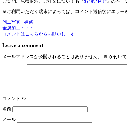
ご質問、見積依頼、ご注文についても『
お問い合せ
』のペー
※ご利用いただく端末によっては、コメント送信後にエラー表
施工写真 ~姫路~
投
金属加工・・・
稿
コメントはこちらからお願いします
ナ
Leave a comment
ビ
メールアドレスが公開されることはありません。
※
が付いて
ゲ
ー
シ
ョ
ン
コメント
※
名前
メール