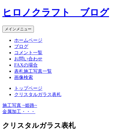
コ
ヒロノクラフト ブログ
ン
テ
ン
メインメニュー
ツ
へ
ホームページ
ス
ブログ
キ
コメント一覧
ッ
お問い合わせ
プ
FAXの場合
表札施工写真一覧
画像検索
トップページ
クリスタルガラス表札
施工写真 ~姫路~
投
金属加工・・・
稿
クリスタルガラス表札
ナ