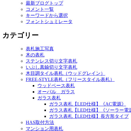
最新ブログトップ
コメント一覧
キーワードから選択
フォントシュミレータ
カテゴリー
表札施工写真
木の表札
ステンレス切り文字表札
いぶし真鍮切り文字表札
木目調タイル表札（ウッドグレイン）
FREE-STYLE表札（フリースタイル表札）
ウッドベース表札
オーバル ガラス
ガラス表札
ガラス表札【LED仕様】《AC電源》
ガラス表札【LED仕様】《ソーラー電
ガラス表札【LED仕様】長方形タイプ
HAS取付方法
マンション用表札