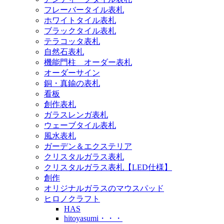
フレーバータイル表札
ホワイトタイル表札
ブラックタイル表札
テラコッタ表札
自然石表札
機能門柱 オーダー表札
オーダーサイン
銅・真鍮の表札
看板
創作表札
ガラスレンガ表札
ウェーブタイル表札
風水表札
ガーデン＆エクステリア
クリスタルガラス表札
クリスタルガラス表札【LED仕様】
創作
オリジナルガラスのマウスパッド
ヒロノクラフト
HAS
hitoyasumi・・・