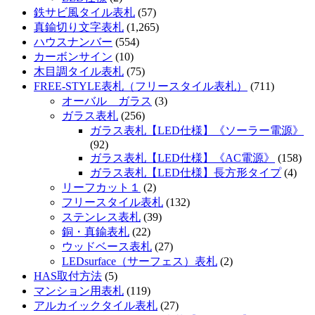
鉄サビ風タイル表札
(57)
真鍮切り文字表札
(1,265)
ハウスナンバー
(554)
カーボンサイン
(10)
木目調タイル表札
(75)
FREE-STYLE表札（フリースタイル表札）
(711)
オーバル ガラス
(3)
ガラス表札
(256)
ガラス表札【LED仕様】《ソーラー電源》
(92)
ガラス表札【LED仕様】《AC電源》
(158)
ガラス表札【LED仕様】長方形タイプ
(4)
リーフカット１
(2)
フリースタイル表札
(132)
ステンレス表札
(39)
銅・真鍮表札
(22)
ウッドベース表札
(27)
LEDsurface（サーフェス）表札
(2)
HAS取付方法
(5)
マンション用表札
(119)
アルカイックタイル表札
(27)