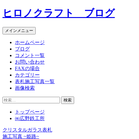
コ
ヒロノクラフト ブログ
ン
テ
ン
メインメニュー
ツ
へ
ホームページ
ス
ブログ
キ
コメント一覧
ッ
お問い合わせ
プ
FAXの場合
カテゴリー
表札施工写真一覧
画像検索
検
索:
トップページ
㈱広野鉄工所
クリスタルガラス表札
投
施工写真 ~姫路~