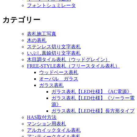
フォントシュミレータ
カテゴリー
表札施工写真
木の表札
ステンレス切り文字表札
いぶし真鍮切り文字表札
木目調タイル表札（ウッドグレイン）
FREE-STYLE表札（フリースタイル表札）
ウッドベース表札
オーバル ガラス
ガラス表札
ガラス表札【LED仕様】《AC電源》
ガラス表札【LED仕様】《ソーラー電
源》
ガラス表札【LED仕様】長方形タイプ
HAS取付方法
マンション用表札
アルカイックタイル表札
アンティークタイル表札