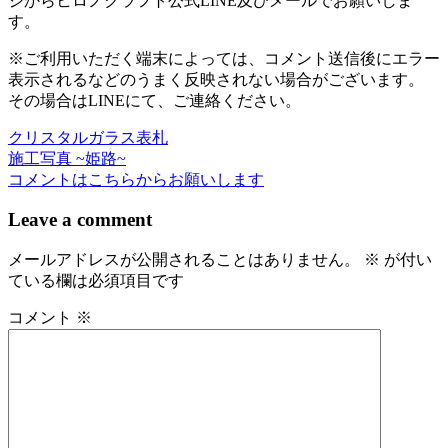
ジからヒロノクラフト公式LINE及びメールでお願いしま
す。
※ご利用いただく端末によっては、コメント送信後にエラー
表示されるなどのうまく反映されない場合がございます。
その場合はLINEにて、ご連絡ください。
クリスタルガラス表札
投
施工写真 ~姫路~
稿
コメントはこちらからお願いします
ナ
Leave a comment
ビ
メールアドレスが公開されることはありません。
※
が付い
ゲ
ている欄は必須項目です
ー
コメント
※
シ
ョ
ン