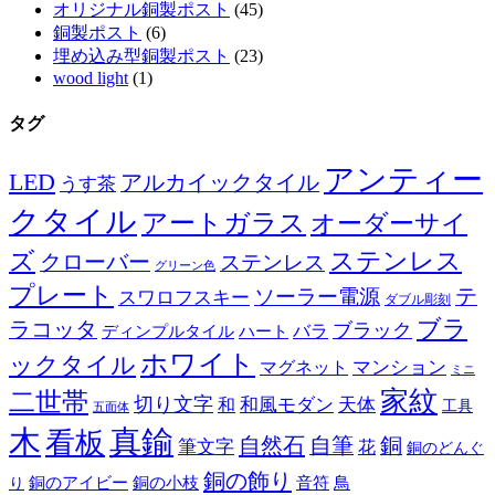
オリジナル銅製ポスト
(45)
銅製ポスト
(6)
埋め込み型銅製ポスト
(23)
wood light
(1)
タグ
アンティー
LED
アルカイックタイル
うす茶
クタイル
アートガラス
オーダーサイ
ズ
ステンレス
クローバー
ステンレス
グリーン色
プレート
テ
ソーラー電源
スワロフスキー
ダブル彫刻
ブラ
ラコッタ
ブラック
ディンプルタイル
バラ
ハート
ホワイト
ックタイル
マグネット
マンション
ミニ
家紋
二世帯
切り文字
和
和風モダン
天体
工具
五面体
木
真鍮
看板
自然石
自筆
銅
筆文字
花
銅のどんぐ
銅の飾り
銅のアイビー
鳥
り
銅の小枝
音符