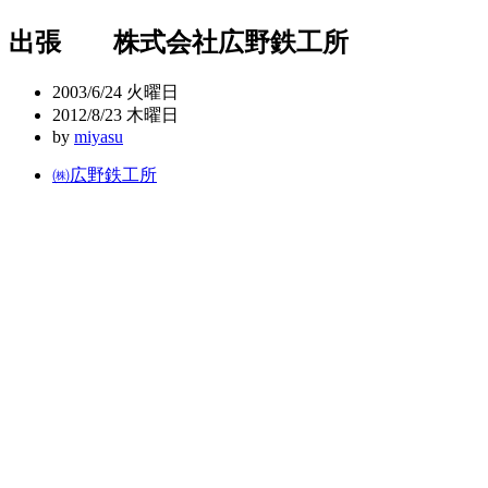
稿
出張 株式会社広野鉄工所
ナ
ビ
2003/6/24 火曜日
ゲ
2012/8/23 木曜日
by
miyasu
ー
㈱広野鉄工所
シ
ョ
ン