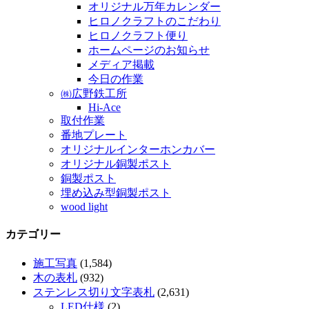
オリジナル万年カレンダー
ヒロノクラフトのこだわり
ヒロノクラフト便り
ホームページのお知らせ
メディア掲載
今日の作業
㈱広野鉄工所
Hi-Ace
取付作業
番地プレート
オリジナルインターホンカバー
オリジナル銅製ポスト
銅製ポスト
埋め込み型銅製ポスト
wood light
カテゴリー
施工写真
(1,584)
木の表札
(932)
ステンレス切り文字表札
(2,631)
LED仕様
(2)