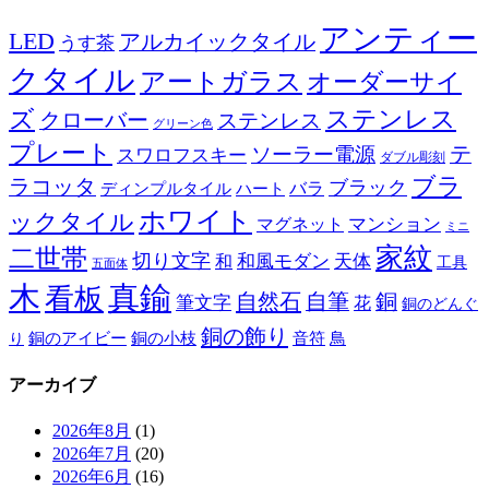
アンティー
LED
アルカイックタイル
うす茶
クタイル
アートガラス
オーダーサイ
ズ
ステンレス
クローバー
ステンレス
グリーン色
プレート
テ
ソーラー電源
スワロフスキー
ダブル彫刻
ブラ
ラコッタ
ブラック
ディンプルタイル
バラ
ハート
ホワイト
ックタイル
マグネット
マンション
ミニ
家紋
二世帯
切り文字
和
和風モダン
天体
工具
五面体
木
真鍮
看板
自然石
自筆
銅
筆文字
花
銅のどんぐ
銅の飾り
銅のアイビー
鳥
り
銅の小枝
音符
アーカイブ
2026年8月
(1)
2026年7月
(20)
2026年6月
(16)