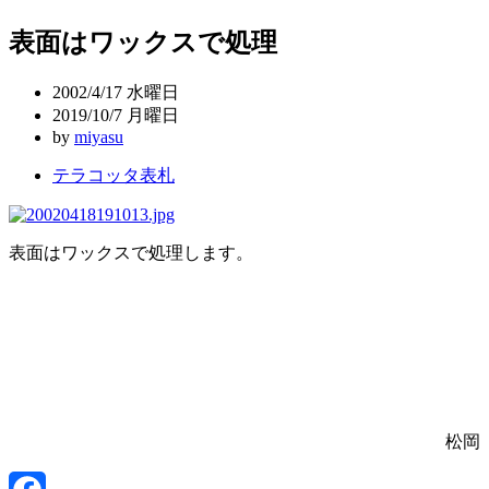
稿
表面はワックスで処理
ナ
ビ
2002/4/17 水曜日
ゲ
2019/10/7 月曜日
by
miyasu
ー
テラコッタ表札
シ
ョ
ン
表面はワックスで処理します。
松岡