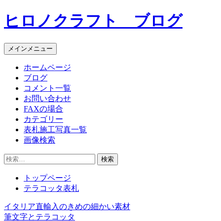
コ
ヒロノクラフト ブログ
ン
テ
ン
メインメニュー
ツ
へ
ホームページ
ス
ブログ
キ
コメント一覧
ッ
お問い合わせ
プ
FAXの場合
カテゴリー
表札施工写真一覧
画像検索
検
索:
トップページ
テラコッタ表札
イタリア直輸入のきめの細かい素材
投
筆文字とテラコッタ