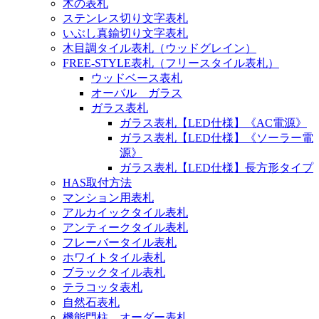
木の表札
ステンレス切り文字表札
いぶし真鍮切り文字表札
木目調タイル表札（ウッドグレイン）
FREE-STYLE表札（フリースタイル表札）
ウッドベース表札
オーバル ガラス
ガラス表札
ガラス表札【LED仕様】《AC電源》
ガラス表札【LED仕様】《ソーラー電
源》
ガラス表札【LED仕様】長方形タイプ
HAS取付方法
マンション用表札
アルカイックタイル表札
アンティークタイル表札
フレーバータイル表札
ホワイトタイル表札
ブラックタイル表札
テラコッタ表札
自然石表札
機能門柱 オーダー表札