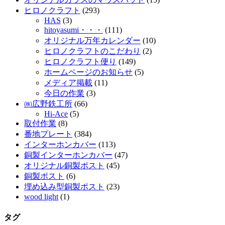
ヒロノクラフト
(293)
HAS
(3)
hitoyasumi・・・
(111)
オリジナル万年カレンダー
(10)
ヒロノクラフトのこだわり
(2)
ヒロノクラフト便り
(149)
ホームページのお知らせ
(5)
メディア掲載
(11)
今日の作業
(3)
㈱広野鉄工所
(66)
Hi-Ace
(5)
取付作業
(8)
番地プレート
(384)
インターホンカバー
(113)
銅製インターホンカバー
(47)
オリジナル銅製ポスト
(45)
銅製ポスト
(6)
埋め込み型銅製ポスト
(23)
wood light
(1)
タグ