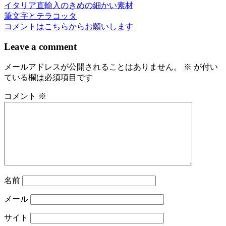
イタリア直輸入のきめの細かい素材
投
筆文字とテラコッタ
稿
コメントはこちらからお願いします
ナ
Leave a comment
ビ
メールアドレスが公開されることはありません。
※
が付い
ゲ
ている欄は必須項目です
ー
コメント
※
シ
ョ
ン
名前
メール
サイト