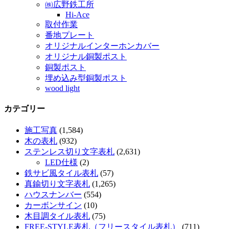
㈱広野鉄工所
Hi-Ace
取付作業
番地プレート
オリジナルインターホンカバー
オリジナル銅製ポスト
銅製ポスト
埋め込み型銅製ポスト
wood light
カテゴリー
施工写真
(1,584)
木の表札
(932)
ステンレス切り文字表札
(2,631)
LED仕様
(2)
鉄サビ風タイル表札
(57)
真鍮切り文字表札
(1,265)
ハウスナンバー
(554)
カーボンサイン
(10)
木目調タイル表札
(75)
FREE-STYLE表札（フリースタイル表札）
(711)