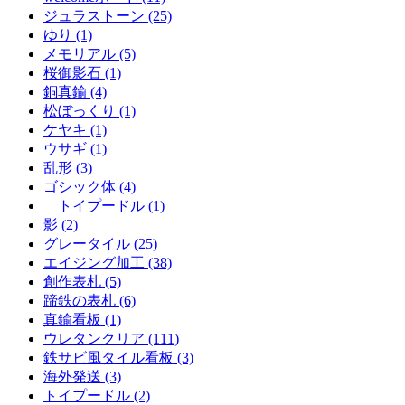
ジュラストーン (25)
ゆり (1)
メモリアル (5)
桜御影石 (1)
銅真鍮 (4)
松ぼっくり (1)
ケヤキ (1)
ウサギ (1)
乱形 (3)
ゴシック体 (4)
トイプードル (1)
影 (2)
グレータイル (25)
エイジング加工 (38)
創作表札 (5)
蹄鉄の表札 (6)
真鍮看板 (1)
ウレタンクリア (111)
鉄サビ風タイル看板 (3)
海外発送 (3)
トイプードル (2)