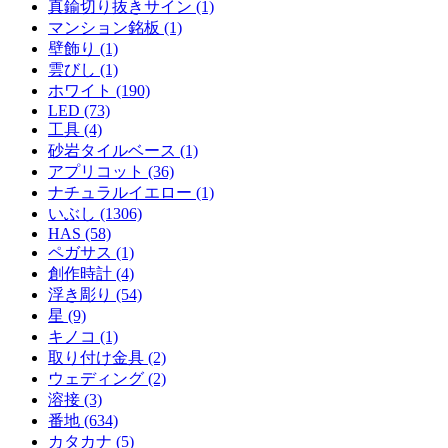
真鍮切り抜きサイン (1)
マンション銘板 (1)
壁飾り (1)
雲びし (1)
ホワイト (190)
LED (73)
工具 (4)
砂岩タイルベース (1)
アプリコット (36)
ナチュラルイエロー (1)
いぶし (1306)
HAS (58)
ペガサス (1)
創作時計 (4)
浮き彫り (54)
星 (9)
キノコ (1)
取り付け金具 (2)
ウェディング (2)
溶接 (3)
番地 (634)
カタカナ (5)