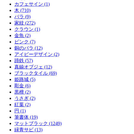
カフェサイン (1)
木 (710)
バラ (9)
家紋 (272)
クラウン (1)
金魚 (2)
ピンク (7)
銅のバラ (12)
アイビーデザイン (2)
蹄鉄 (57)
真鍮オブジェ (12)
ブラックタイル (69)
姫路城 (5)
彫金 (6)
黒檀 (2)
うさぎ (2)
紅葉 (2)
円 (1)
筆書体 (19)
マットブラック (1249)
緑青サビ (13)