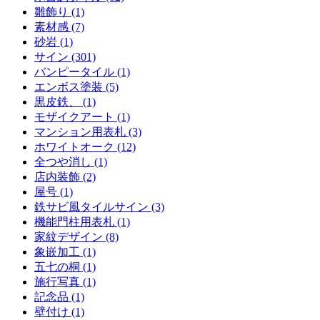
雛飾り (1)
素材感 (7)
砂岩 (1)
サイン (301)
バンピータイル (1)
エンボス塗装 (5)
黒皮鉄、 (1)
モザイクアート (1)
マンション用表札 (3)
ホワイトオーク (12)
全つや消し (1)
店内装飾 (2)
屋号 (1)
鉄サビ風タイルサイン (3)
機能門柱用表札 (1)
家紋デザイン (8)
象嵌加工 (1)
五七の桐 (1)
施行写真 (1)
記念品 (1)
壁付け (1)