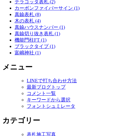
テラコッタ表札 (2)
カーボンファイバーサイン (1)
真鍮表札 (8)
木の表札 (4)
真鍮ハウスナンバー (1)
真鍮切り抜き表札 (1)
機能門柱FT (1)
ブラックタイプ (1)
富嶋神社 (1)
メニュー
LINEで打ち合わせ方法
最新ブログトップ
コメント一覧
キーワードから選択
フォントシュミレータ
カテゴリー
表札施工写真