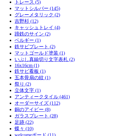
トレース (5)
マットシルバー (145)
グレーメタリック (2)
吉野杉 (12)
キャッシュトレイ (4)
蹄鉄のサイン (2)
ベルギー (1)
鉄サビプレート (2)
マットゴールド塗装 (1)
いぶし真鍮切り文字表札 (2)
16x16cm (1)
鉄サビ看板 (1)
五本骨扇の紋 (1)
祭り (2)
立体文字 (1)
アンティークタイル (461)
オーダーサイズ (112)
銅のアイビー (8)
ガラスプレート (28)
足跡 (22)
蝶々 (10)
welcomeボード (11)