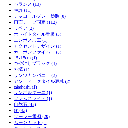
バランス (13)
特許 (11)
チャコールグレー塗装 (8)
両面テープ固定 (112)
リペア (2)
ホワイトタイル看板 (3)
エンボス加工 (1)
アクセントデザイン (1)
カーボンファイバー (8)
15x15cm (1)
つや消しブラック (3)
外構 (1)
サンワカンパニー (2)
アンティークタイル表札 (2)
takahashi (1)
ランボルギーニ (1)
フレムスライト (1)
自然石 (42)
銅 (32)
ソーラー電源 (29)
ムーンカット (1)