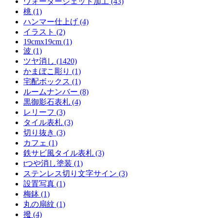
ウォータージェット加工 (43)
桃 (1)
ハンマー仕上げ (4)
イラスト (2)
19cmx19cm (1)
波 (1)
ツヤ消し (1420)
かまぼこ彫り (1)
宅配ボックス (1)
ルームナンバー (8)
黒御影石表札 (4)
レリーフ (3)
タイル表札 (3)
切り抜き (3)
カフェ (1)
鉄サビ風タイル表札 (3)
tつや消し塗装 (1)
ステンレス切り文字サイン (3)
設置写真 (1)
梅鉢 (1)
丸の扇紋 (1)
撥 (4)