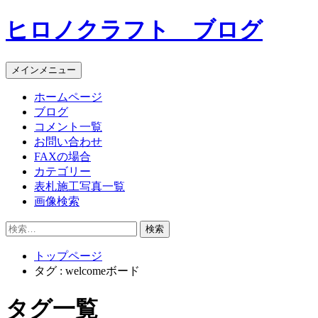
コ
ヒロノクラフト ブログ
ン
テ
ン
メインメニュー
ツ
へ
ホームページ
ス
ブログ
キ
コメント一覧
ッ
お問い合わせ
プ
FAXの場合
カテゴリー
表札施工写真一覧
画像検索
検
索:
トップページ
タグ : welcomeボード
タグ一覧