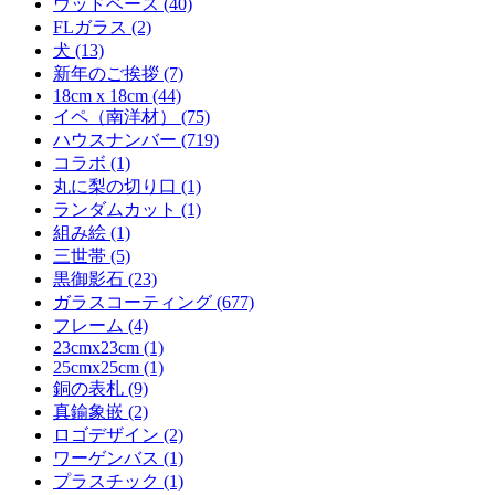
ウッドベース (40)
FLガラス (2)
犬 (13)
新年のご挨拶 (7)
18cm x 18cm (44)
イペ（南洋材） (75)
ハウスナンバー (719)
コラボ (1)
丸に梨の切り口 (1)
ランダムカット (1)
組み絵 (1)
三世帯 (5)
黒御影石 (23)
ガラスコーティング (677)
フレーム (4)
23cmx23cm (1)
25cmx25cm (1)
銅の表札 (9)
真鍮象嵌 (2)
ロゴデザイン (2)
ワーゲンバス (1)
プラスチック (1)