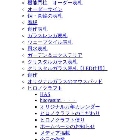
機能門柱 オーダー表札
オーダーサイン
銅・真鍮の表札
看板
創作表札
ガラスレンガ表札
ウェーブタイル表札
風水表札
ガーデン＆エクステリア
クリスタルガラス表札
クリスタルガラス表札【LED仕様】
創作
オリジナルガラスのマウスパッド
ヒロノクラフト
HAS
hitoyasumi・・・
オリジナル万年カレンダー
ヒロノクラフトのこだわり
ヒロノクラフト便り
ホームページのお知らせ
メディア掲載
今日の作業