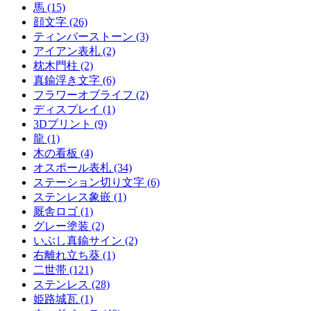
馬 (15)
顔文字 (26)
ティンバーストーン (3)
アイアン表札 (2)
枕木門柱 (2)
真鍮浮き文字 (6)
フラワーオブライフ (2)
ディスプレイ (1)
3Dプリント (9)
龍 (1)
木の看板 (4)
オスポール表札 (34)
ステーション切り文字 (6)
ステンレス象嵌 (1)
厩舎ロゴ (1)
グレー塗装 (2)
いぶし真鍮サイン (2)
右離れ立ち葵 (1)
二世帯 (121)
ステンレス (28)
姫路城瓦 (1)