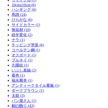
リサイクル (1)
10cmx10cm (6)
ハンギング (6)
馬蹄 (24)
ひらがな (6)
サイドカラー (1)
無垢材 (10)
経年変化 (2)
ナラ (1)
チッピング塗装 (6)
コールテン鋼 (1)
オスボード (1)
ブルネイ (1)
九曜紋 (1)
いぶし真鍮 (2)
着色 (1)
福永厩舎 (1)
アンティークタイル看板 (1)
ダークブラウン (1)
太鼓 (3)
パン屋さん (1)
銅の飾り (43)