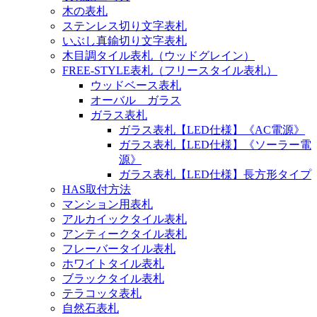
木の表札
ステンレス切り文字表札
いぶし真鍮切り文字表札
木目調タイル表札（ウッドグレイン）
FREE-STYLE表札（フリースタイル表札）
ウッドベース表札
オーバル ガラス
ガラス表札
ガラス表札【LED仕様】《AC電源》
ガラス表札【LED仕様】《ソーラー電
源》
ガラス表札【LED仕様】長方形タイプ
HAS取付方法
マンション用表札
アルカイックタイル表札
アンティークタイル表札
フレーバータイル表札
ホワイトタイル表札
ブラックタイル表札
テラコッタ表札
自然石表札