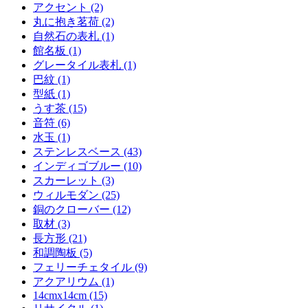
アクセント (2)
丸に抱き茗荷 (2)
自然石の表札 (1)
館名板 (1)
グレータイル表札 (1)
巴紋 (1)
型紙 (1)
うす茶 (15)
音符 (6)
水玉 (1)
ステンレスベース (43)
インディゴブルー (10)
スカーレット (3)
ウィルモダン (25)
銅のクローバー (12)
取材 (3)
長方形 (21)
和調陶板 (5)
フェリーチェタイル (9)
アクアリウム (1)
14cmx14cm (15)