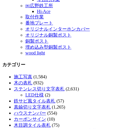
㈱広野鉄工所
Hi-Ace
取付作業
番地プレート
オリジナルインターホンカバー
オリジナル銅製ポスト
銅製ポスト
埋め込み型銅製ポスト
wood light
カテゴリー
施工写真
(1,584)
木の表札
(932)
ステンレス切り文字表札
(2,631)
LED仕様
(2)
鉄サビ風タイル表札
(57)
真鍮切り文字表札
(1,265)
ハウスナンバー
(554)
カーボンサイン
(10)
木目調タイル表札
(75)