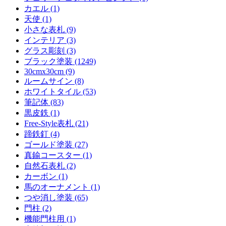
カエル (1)
天使 (1)
小さな表札 (9)
インテリア (3)
グラス彫刻 (3)
ブラック塗装 (1249)
30cmx30cm (9)
ルームサイン (8)
ホワイトタイル (53)
筆記体 (83)
黒皮鉄 (1)
Free-Style表札 (21)
蹄鉄釘 (4)
ゴールド塗装 (27)
真鍮コースター (1)
自然石表札 (2)
カーボン (1)
馬のオーナメント (1)
つや消し塗装 (65)
門柱 (2)
機能門柱用 (1)