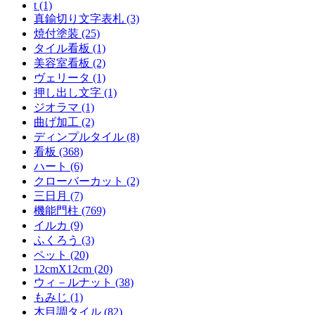
t (1)
真鍮切り文字表札 (3)
焼付塗装 (25)
タイル看板 (1)
美容室看板 (2)
ヴェリータ (1)
押し出し文字 (1)
ジオラマ (1)
曲げ加工 (2)
ディンプルタイル (8)
看板 (368)
ハート (6)
クローバーカット (2)
三日月 (7)
機能門柱 (769)
イルカ (9)
ふくろう (3)
ペット (20)
12cmX12cm (20)
ウィ－ルナット (38)
もみじ (1)
木目調タイル (82)