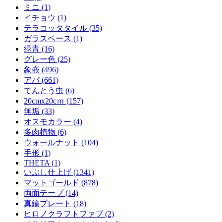
ミニ (1)
イチョウ (1)
テラコッタタイル (35)
ガラスベース (1)
緑青 (16)
グレー色 (25)
象嵌 (496)
アパ (661)
てんとう虫 (6)
20cmx20cｍ (157)
無垢 (33)
オスモカラー (4)
多肉植物 (6)
ウォールナット (104)
手形 (1)
THETA (1)
いぶし仕上げ (1341)
マットゴールド (878)
両面テープ (14)
真鍮プレート (18)
ヒロノクラフトファブ (2)