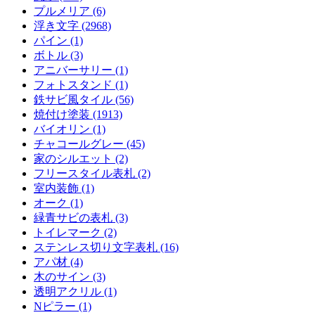
プルメリア (6)
浮き文字 (2968)
パイン (1)
ボトル (3)
アニバーサリー (1)
フォトスタンド (1)
鉄サビ風タイル (56)
焼付け塗装 (1913)
バイオリン (1)
チャコールグレー (45)
家のシルエット (2)
フリースタイル表札 (2)
室内装飾 (1)
オーク (1)
緑青サビの表札 (3)
トイレマーク (2)
ステンレス切り文字表札 (16)
アパ材 (4)
木のサイン (3)
透明アクリル (1)
Nピラー (1)