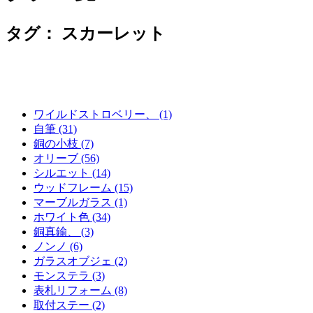
タグ：
スカーレット
ワイルドストロベリー、 (1)
自筆 (31)
銅の小枝 (7)
オリーブ (56)
シルエット (14)
ウッドフレーム (15)
マーブルガラス (1)
ホワイト色 (34)
銅真鍮、 (3)
ノンノ (6)
ガラスオブジェ (2)
モンステラ (3)
表札リフォーム (8)
取付ステー (2)