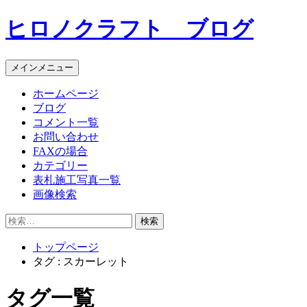
コ
ヒロノクラフト ブログ
ン
テ
ン
メインメニュー
ツ
へ
ホームページ
ス
ブログ
キ
コメント一覧
ッ
お問い合わせ
プ
FAXの場合
カテゴリー
表札施工写真一覧
画像検索
検
索:
トップページ
タグ : スカーレット
タグ一覧