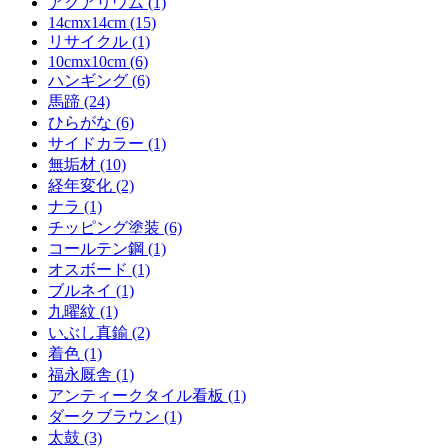
アクアリウム (1)
14cmx14cm (15)
リサイクル (1)
10cmx10cm (6)
ハンギング (6)
馬蹄 (24)
ひらがな (6)
サイドカラー (1)
無垢材 (10)
経年変化 (2)
ナラ (1)
チッピング塗装 (6)
コールテン鋼 (1)
オスボード (1)
ブルネイ (1)
九曜紋 (1)
いぶし真鍮 (2)
着色 (1)
福永厩舎 (1)
アンティークタイル看板 (1)
ダークブラウン (1)
太鼓 (3)