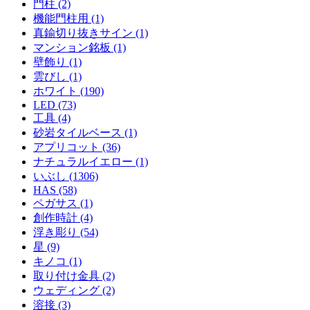
門柱 (2)
機能門柱用 (1)
真鍮切り抜きサイン (1)
マンション銘板 (1)
壁飾り (1)
雲びし (1)
ホワイト (190)
LED (73)
工具 (4)
砂岩タイルベース (1)
アプリコット (36)
ナチュラルイエロー (1)
いぶし (1306)
HAS (58)
ペガサス (1)
創作時計 (4)
浮き彫り (54)
星 (9)
キノコ (1)
取り付け金具 (2)
ウェディング (2)
溶接 (3)