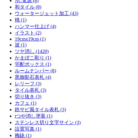
AC電源 (8)
和タイル (8)
ウォータージェット加工 (43)
桃 (1)
ハンマー仕上げ (4)
イラスト (2)
19cmx19cm (1)
波 (1)
ツヤ消し (1420)
かまぼこ彫り (1)
宅配ボックス (1)
ルームナンバー (8)
黒御影石表札 (4)
レリーフ (3)
タイル表札 (3)
切り抜き (3)
カフェ (1)
鉄サビ風タイル表札 (3)
tつや消し塗装 (1)
ステンレス切り文字サイン (3)
設置写真 (1)
梅鉢 (1)