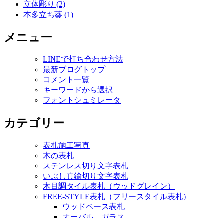
立体彫り (2)
本多立ち葵 (1)
メニュー
LINEで打ち合わせ方法
最新ブログトップ
コメント一覧
キーワードから選択
フォントシュミレータ
カテゴリー
表札施工写真
木の表札
ステンレス切り文字表札
いぶし真鍮切り文字表札
木目調タイル表札（ウッドグレイン）
FREE-STYLE表札（フリースタイル表札）
ウッドベース表札
オーバル ガラス