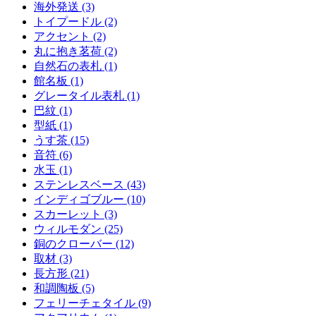
海外発送 (3)
トイプードル (2)
アクセント (2)
丸に抱き茗荷 (2)
自然石の表札 (1)
館名板 (1)
グレータイル表札 (1)
巴紋 (1)
型紙 (1)
うす茶 (15)
音符 (6)
水玉 (1)
ステンレスベース (43)
インディゴブルー (10)
スカーレット (3)
ウィルモダン (25)
銅のクローバー (12)
取材 (3)
長方形 (21)
和調陶板 (5)
フェリーチェタイル (9)