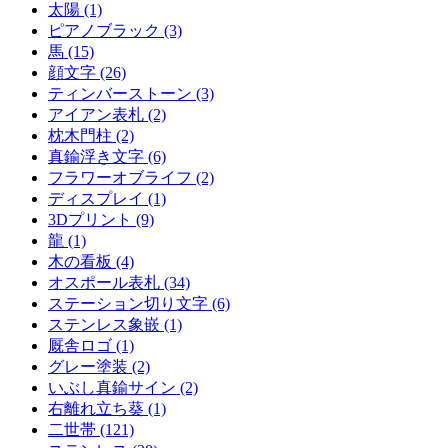
太陽 (1)
ピアノブラック (3)
馬 (15)
顔文字 (26)
ティンバーストーン (3)
アイアン表札 (2)
枕木門柱 (2)
真鍮浮き文字 (6)
フラワーオブライフ (2)
ディスプレイ (1)
3Dプリント (9)
龍 (1)
木の看板 (4)
オスポール表札 (34)
ステーション切り文字 (6)
ステンレス象嵌 (1)
厩舎ロゴ (1)
グレー塗装 (2)
いぶし真鍮サイン (2)
右離れ立ち葵 (1)
二世帯 (121)