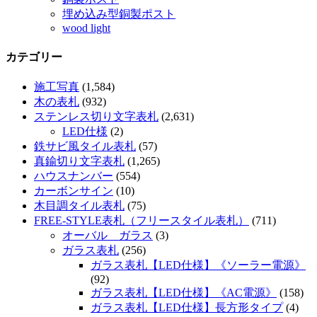
埋め込み型銅製ポスト
wood light
カテゴリー
施工写真
(1,584)
木の表札
(932)
ステンレス切り文字表札
(2,631)
LED仕様
(2)
鉄サビ風タイル表札
(57)
真鍮切り文字表札
(1,265)
ハウスナンバー
(554)
カーボンサイン
(10)
木目調タイル表札
(75)
FREE-STYLE表札（フリースタイル表札）
(711)
オーバル ガラス
(3)
ガラス表札
(256)
ガラス表札【LED仕様】《ソーラー電源》
(92)
ガラス表札【LED仕様】《AC電源》
(158)
ガラス表札【LED仕様】長方形タイプ
(4)