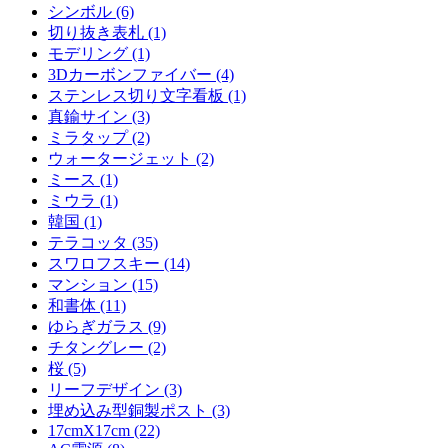
シンボル (6)
切り抜き表札 (1)
モデリング (1)
3Dカーボンファイバー (4)
ステンレス切り文字看板 (1)
真鍮サイン (3)
ミラタップ (2)
ウォータージェット (2)
ミース (1)
ミウラ (1)
韓国 (1)
テラコッタ (35)
スワロフスキー (14)
マンション (15)
和書体 (11)
ゆらぎガラス (9)
チタングレー (2)
桜 (5)
リーフデザイン (3)
埋め込み型銅製ポスト (3)
17cmX17cm (22)