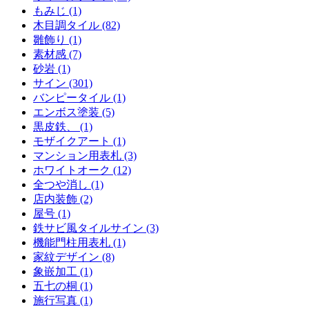
もみじ (1)
木目調タイル (82)
雛飾り (1)
素材感 (7)
砂岩 (1)
サイン (301)
バンピータイル (1)
エンボス塗装 (5)
黒皮鉄、 (1)
モザイクアート (1)
マンション用表札 (3)
ホワイトオーク (12)
全つや消し (1)
店内装飾 (2)
屋号 (1)
鉄サビ風タイルサイン (3)
機能門柱用表札 (1)
家紋デザイン (8)
象嵌加工 (1)
五七の桐 (1)
施行写真 (1)