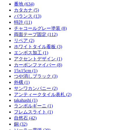
番地 (634)
カタカナ (5)
バランス (13)
特許 (11)
チャコールグレー塗装 (8)
両面テープ固定 (112)
リペア (2)
ホワイトタイル看板 (3)
エンボス加工 (1)
アクセントデザイン (1)
カーボンファイバー (8)
15x15cm (1)
つや消しブラック (3)
外構 (1)
サンワカンパニー (2)
アンティークタイル表札 (2)
takahashi (1)
ランボルギーニ (1)
フレムスライト (1)
自然石 (42)
銅 (32)