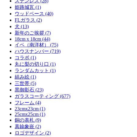
ステンレス (28)
姫路城瓦 (1)
ウッドベース (40)
FLガラス (2)
犬 (13)
新年のご挨拶 (7)
18cm x 18cm (44)
イペ（南洋材） (75)
ハウスナンバー (719)
コラボ (1)
丸に梨の切り口 (1)
ランダムカット (1)
組み絵 (1)
三世帯 (5)
黒御影石 (23)
ガラスコーティング (677)
フレーム (4)
23cmx23cm (1)
25cmx25cm (1)
銅の表札 (9)
真鍮象嵌 (2)
ロゴデザイン (2)