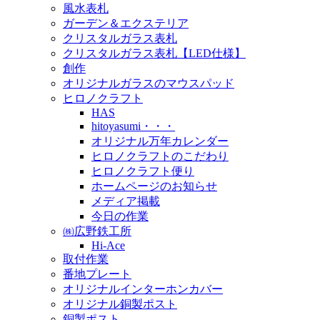
風水表札
ガーデン＆エクステリア
クリスタルガラス表札
クリスタルガラス表札【LED仕様】
創作
オリジナルガラスのマウスパッド
ヒロノクラフト
HAS
hitoyasumi・・・
オリジナル万年カレンダー
ヒロノクラフトのこだわり
ヒロノクラフト便り
ホームページのお知らせ
メディア掲載
今日の作業
㈱広野鉄工所
Hi-Ace
取付作業
番地プレート
オリジナルインターホンカバー
オリジナル銅製ポスト
銅製ポスト