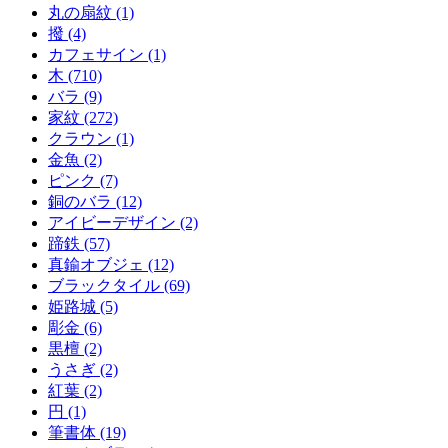
丸の扇紋 (1)
撥 (4)
カフェサイン (1)
木 (710)
バラ (9)
家紋 (272)
クラウン (1)
金魚 (2)
ピンク (7)
銅のバラ (12)
アイビーデザイン (2)
蹄鉄 (57)
真鍮オブジェ (12)
ブラックタイル (69)
姫路城 (5)
彫金 (6)
黒檀 (2)
うさぎ (2)
紅葉 (2)
円 (1)
筆書体 (19)