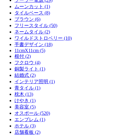
ソーラー電源 (29)
ムーンカット (1)
タイルベース (8)
ブラウン (6)
フリースタイル (50)
ネームタイル (2)
ワイルドストロベリー (10)
手書デザイン (18)
11cmX11cm (5)
根付 (2)
フクロウ (4)
銅製ライト (1)
結婚式 (2)
インテリア照明 (1)
青タイル (1)
枕木 (13)
けやき (1)
美容室 (5)
オスポール (520)
エンブレム (1)
ホテル (3)
店舗看板 (2)