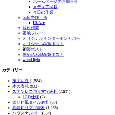
ホームページのお知らせ
メディア掲載
今日の作業
㈱広野鉄工所
Hi-Ace
取付作業
番地プレート
オリジナルインターホンカバー
オリジナル銅製ポスト
銅製ポスト
埋め込み型銅製ポスト
wood light
カテゴリー
施工写真
(1,584)
木の表札
(932)
ステンレス切り文字表札
(2,631)
LED仕様
(2)
鉄サビ風タイル表札
(57)
真鍮切り文字表札
(1,265)
ハウスナンバー
(554)