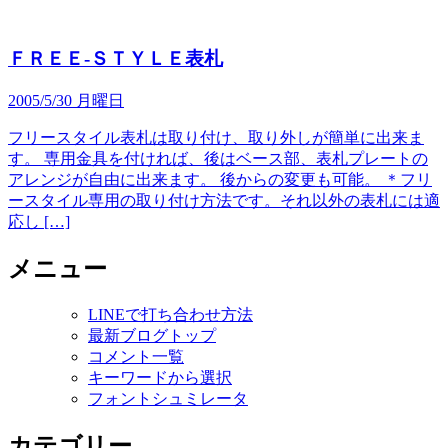
ＦＲＥＥ-ＳＴＹＬＥ表札
2005/5/30 月曜日
フリースタイル表札は取り付け、取り外しが簡単に出来ま
す。 専用金具を付ければ、後はベース部、表札プレートの
アレンジが自由に出来ます。 後からの変更も可能。 ＊フリ
ースタイル専用の取り付け方法です。それ以外の表札には適
応し […]
メニュー
LINEで打ち合わせ方法
最新ブログトップ
コメント一覧
キーワードから選択
フォントシュミレータ
カテゴリー