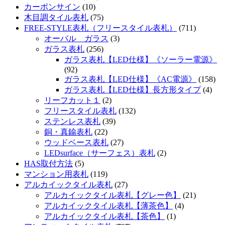
カーボンサイン
(10)
木目調タイル表札
(75)
FREE-STYLE表札（フリースタイル表札）
(711)
オーバル ガラス
(3)
ガラス表札
(256)
ガラス表札【LED仕様】《ソーラー電源》
(92)
ガラス表札【LED仕様】《AC電源》
(158)
ガラス表札【LED仕様】長方形タイプ
(4)
リーフカット１
(2)
フリースタイル表札
(132)
ステンレス表札
(39)
銅・真鍮表札
(22)
ウッドベース表札
(27)
LEDsurface（サーフェス）表札
(2)
HAS取付方法
(5)
マンション用表札
(119)
アルカイックタイル表札
(27)
アルカイックタイル表札【グレー色】
(21)
アルカイックタイル表札【薄茶色】
(4)
アルカイックタイル表札【茶色】
(1)