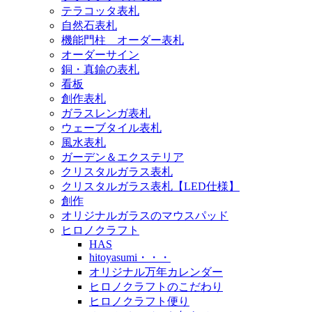
テラコッタ表札
自然石表札
機能門柱 オーダー表札
オーダーサイン
銅・真鍮の表札
看板
創作表札
ガラスレンガ表札
ウェーブタイル表札
風水表札
ガーデン＆エクステリア
クリスタルガラス表札
クリスタルガラス表札【LED仕様】
創作
オリジナルガラスのマウスパッド
ヒロノクラフト
HAS
hitoyasumi・・・
オリジナル万年カレンダー
ヒロノクラフトのこだわり
ヒロノクラフト便り