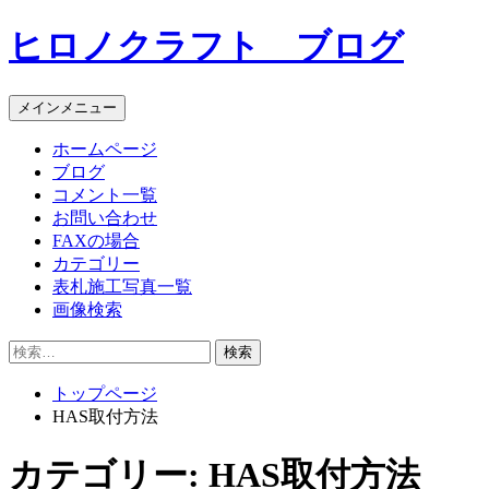
コ
ヒロノクラフト ブログ
ン
テ
ン
メインメニュー
ツ
へ
ホームページ
ス
ブログ
キ
コメント一覧
ッ
お問い合わせ
プ
FAXの場合
カテゴリー
表札施工写真一覧
画像検索
検
索:
トップページ
HAS取付方法
カテゴリー:
HAS取付方法