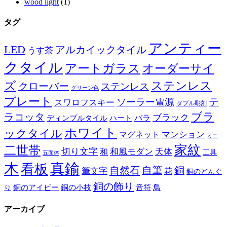
wood light
(1)
タグ
アンティー
LED
アルカイックタイル
うす茶
クタイル
アートガラス
オーダーサイ
ズ
ステンレス
クローバー
ステンレス
グリーン色
プレート
テ
ソーラー電源
スワロフスキー
ダブル彫刻
ブラ
ラコッタ
ブラック
ディンプルタイル
バラ
ハート
ホワイト
ックタイル
マグネット
マンション
ミニ
家紋
二世帯
切り文字
和
和風モダン
天体
工具
五面体
木
真鍮
看板
自然石
自筆
銅
筆文字
花
銅のどんぐ
銅の飾り
銅のアイビー
鳥
り
銅の小枝
音符
アーカイブ