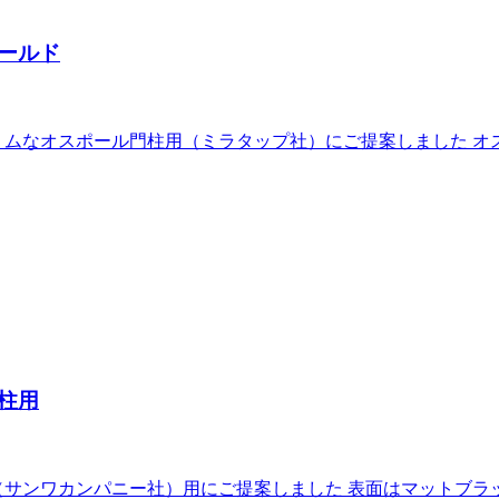
ールド
ムなオスポール門柱用（ミラタップ社）にご提案しました オ
柱用
サンワカンパニー社）用にご提案しました 表面はマットブラ