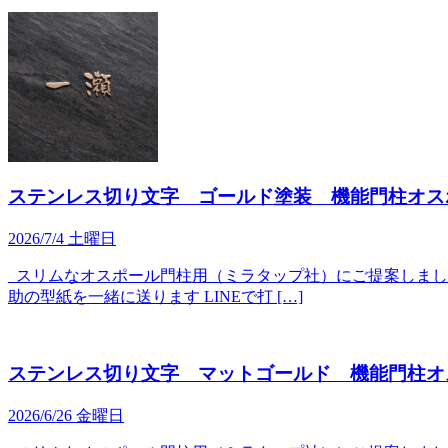
ステンレス切り文字 ゴールド塗装 機能門柱オス
2026/7/4 土曜日
スリムなオスポール門柱用（ミラタップ社）にご提案しました
助の型紙を一緒に送ります LINEで打 […]
ステンレス切り文字 マットゴールド 機能門柱オ
2026/6/26 金曜日