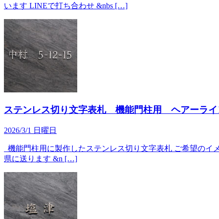
います LINEで打ち合わせ &nbs […]
ステンレス切り文字表札 機能門柱用 ヘアーライ
2026/3/1 日曜日
機能門柱用に製作したステンレス切り文字表札 ご希望のイメ
県に送ります &n […]