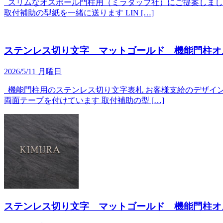
スリムなオスポール門柱用（ミラタップ社）にご提案しまし
取付補助の型紙を一緒に送ります LIN […]
ステンレス切り文字 マットゴールド 機能門柱オ
2026/5/11 月曜日
機能門柱用のステンレス切り文字表札 お客様支給のデザイン
両面テープを付けています 取付補助の型 […]
ステンレス切り文字 マットゴールド 機能門柱オ