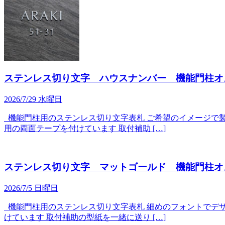
ステンレス切り文字 ハウスナンバー 機能門柱オ
2026/7/29 水曜日
機能門柱用のステンレス切り文字表札 ご希望のイメージで製
用の両面テープを付けています 取付補助 […]
ステンレス切り文字 マットゴールド 機能門柱オ
2026/7/5 日曜日
機能門柱用のステンレス切り文字表札 細めのフォントでデザ
けています 取付補助の型紙を一緒に送り […]