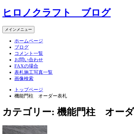
コ
ヒロノクラフト ブログ
ン
テ
ン
メインメニュー
ツ
へ
ホームページ
ス
ブログ
キ
コメント一覧
ッ
お問い合わせ
プ
FAXの場合
表札施工写真一覧
画像検索
トップページ
機能門柱 オーダー表札
カテゴリー:
機能門柱 オー