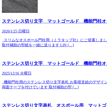
ステンレス切り文字 マットゴールド 機能門柱オ
2026/1/25 日曜日
スリムなオスポール門柱用（ミラタップ社）にご提案しまし
取付補助の型紙を一緒に送ります LIN […]
ステンレス切り文字 マットゴールド 機能門柱オ
2025/12/16 火曜日
機能門柱用のステンレス切り文字表札 お客様支給のデザイン
両面テープを付けています 取付補助の型 […]
ステンレス切り文字表札 オスポール用 マットゴ