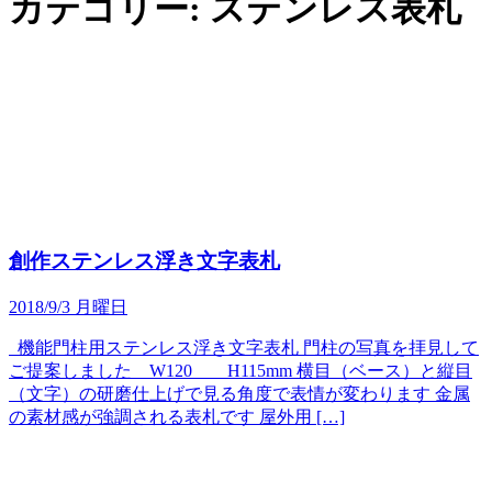
カテゴリー:
ステンレス表札
創作ステンレス浮き文字表札
2018/9/3 月曜日
機能門柱用ステンレス浮き文字表札 門柱の写真を拝見して
ご提案しました W120 H115mm 横目（ベース）と縦目
（文字）の研磨仕上げで見る角度で表情が変わります 金属
の素材感が強調される表札です 屋外用 […]