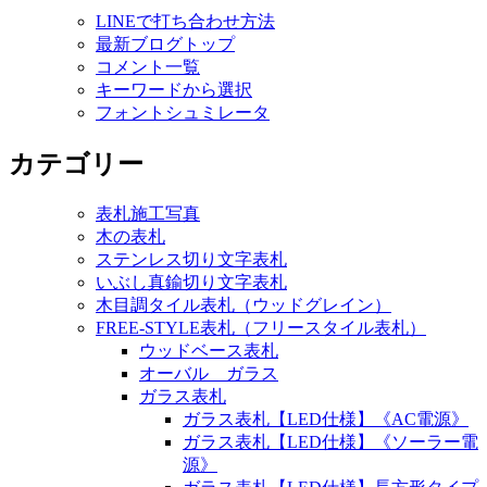
LINEで打ち合わせ方法
ビ
最新ブログトップ
ゲ
コメント一覧
キーワードから選択
ー
フォントシュミレータ
シ
カテゴリー
ョ
ン
表札施工写真
木の表札
ステンレス切り文字表札
いぶし真鍮切り文字表札
木目調タイル表札（ウッドグレイン）
FREE-STYLE表札（フリースタイル表札）
ウッドベース表札
オーバル ガラス
ガラス表札
ガラス表札【LED仕様】《AC電源》
ガラス表札【LED仕様】《ソーラー電
源》