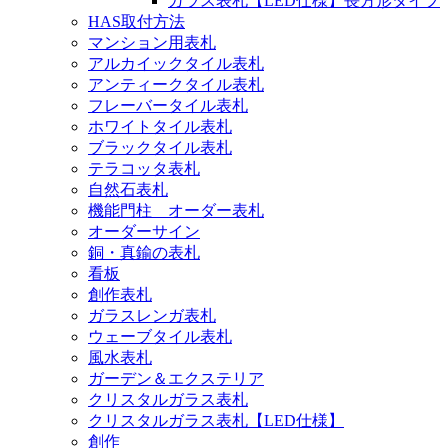
ガラス表札【LED仕様】長方形タイプ
HAS取付方法
マンション用表札
アルカイックタイル表札
アンティークタイル表札
フレーバータイル表札
ホワイトタイル表札
ブラックタイル表札
テラコッタ表札
自然石表札
機能門柱 オーダー表札
オーダーサイン
銅・真鍮の表札
看板
創作表札
ガラスレンガ表札
ウェーブタイル表札
風水表札
ガーデン＆エクステリア
クリスタルガラス表札
クリスタルガラス表札【LED仕様】
創作