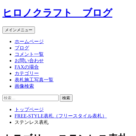
コ
ヒロノクラフト ブログ
ン
テ
ン
メインメニュー
ツ
へ
ホームページ
ス
ブログ
キ
コメント一覧
ッ
お問い合わせ
プ
FAXの場合
カテゴリー
表札施工写真一覧
画像検索
検
索:
トップページ
FREE-STYLE表札（フリースタイル表札）
ステンレス表札