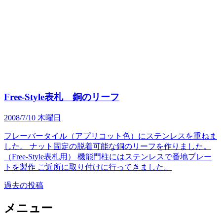
Free-Style表札 銅のリーフ
2008/7/10 木曜日
フレーバータイル（アプリコット色）にステンレスを重ねま
した。 ナット固定の脱着可能な銅のリーフを作りました。
（Free-Style表札用） 機能門柱にはステンレスで番地プレー
トを製作 ご近所に取り付けに行ってきました。
過去の投稿
投
稿
メニュー
ナ