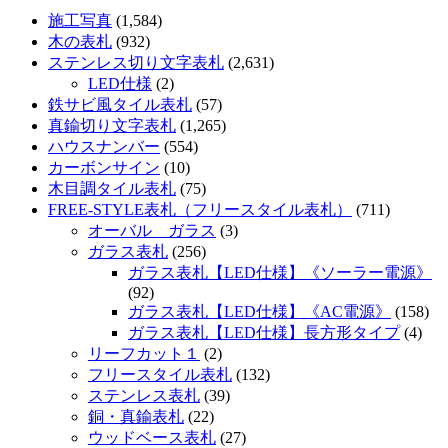
施工写真
(1,584)
木の表札
(932)
ステンレス切り文字表札
(2,631)
LED仕様
(2)
鉄サビ風タイル表札
(57)
真鍮切り文字表札
(1,265)
ハウスナンバー
(554)
カーボンサイン
(10)
木目調タイル表札
(75)
FREE-STYLE表札（フリースタイル表札）
(711)
オーバル ガラス
(3)
ガラス表札
(256)
ガラス表札【LED仕様】《ソーラー電源》
(92)
ガラス表札【LED仕様】《AC電源》
(158)
ガラス表札【LED仕様】長方形タイプ
(4)
リーフカット１
(2)
フリースタイル表札
(132)
ステンレス表札
(39)
銅・真鍮表札
(22)
ウッドベース表札
(27)