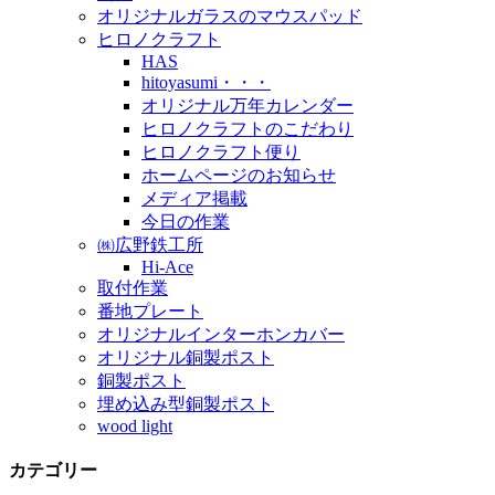
オリジナルガラスのマウスパッド
ヒロノクラフト
HAS
hitoyasumi・・・
オリジナル万年カレンダー
ヒロノクラフトのこだわり
ヒロノクラフト便り
ホームページのお知らせ
メディア掲載
今日の作業
㈱広野鉄工所
Hi-Ace
取付作業
番地プレート
オリジナルインターホンカバー
オリジナル銅製ポスト
銅製ポスト
埋め込み型銅製ポスト
wood light
カテゴリー