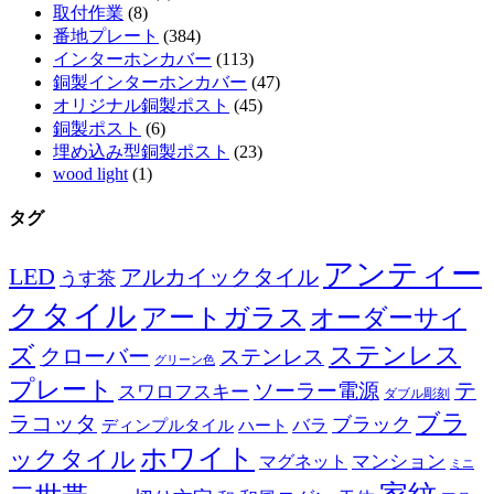
取付作業
(8)
番地プレート
(384)
インターホンカバー
(113)
銅製インターホンカバー
(47)
オリジナル銅製ポスト
(45)
銅製ポスト
(6)
埋め込み型銅製ポスト
(23)
wood light
(1)
タグ
アンティー
LED
アルカイックタイル
うす茶
クタイル
アートガラス
オーダーサイ
ズ
ステンレス
クローバー
ステンレス
グリーン色
プレート
テ
ソーラー電源
スワロフスキー
ダブル彫刻
ブラ
ラコッタ
ブラック
ディンプルタイル
バラ
ハート
ホワイト
ックタイル
マグネット
マンション
ミニ