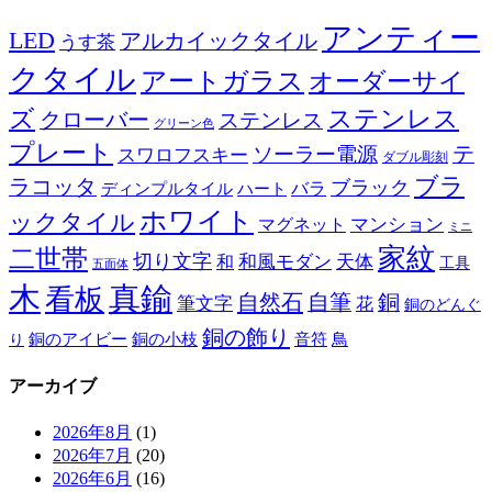
アンティー
LED
アルカイックタイル
うす茶
クタイル
アートガラス
オーダーサイ
ズ
ステンレス
クローバー
ステンレス
グリーン色
プレート
テ
ソーラー電源
スワロフスキー
ダブル彫刻
ブラ
ラコッタ
ブラック
ディンプルタイル
バラ
ハート
ホワイト
ックタイル
マグネット
マンション
ミニ
家紋
二世帯
切り文字
和
和風モダン
天体
工具
五面体
木
真鍮
看板
自然石
自筆
銅
筆文字
花
銅のどんぐ
銅の飾り
銅のアイビー
鳥
り
銅の小枝
音符
アーカイブ
2026年8月
(1)
2026年7月
(20)
2026年6月
(16)