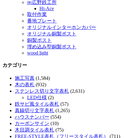
㈱広野鉄工所
Hi-Ace
取付作業
番地プレート
オリジナルインターホンカバー
オリジナル銅製ポスト
銅製ポスト
埋め込み型銅製ポスト
wood light
カテゴリー
施工写真
(1,584)
木の表札
(932)
ステンレス切り文字表札
(2,631)
LED仕様
(2)
鉄サビ風タイル表札
(57)
真鍮切り文字表札
(1,265)
ハウスナンバー
(554)
カーボンサイン
(10)
木目調タイル表札
(75)
FREE-STYLE表札（フリースタイル表札）
(711)