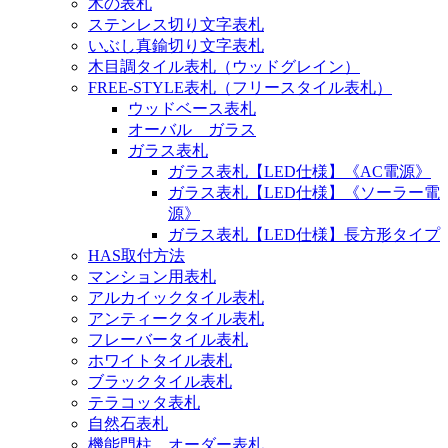
木の表札
ステンレス切り文字表札
いぶし真鍮切り文字表札
木目調タイル表札（ウッドグレイン）
FREE-STYLE表札（フリースタイル表札）
ウッドベース表札
オーバル ガラス
ガラス表札
ガラス表札【LED仕様】《AC電源》
ガラス表札【LED仕様】《ソーラー電
源》
ガラス表札【LED仕様】長方形タイプ
HAS取付方法
マンション用表札
アルカイックタイル表札
アンティークタイル表札
フレーバータイル表札
ホワイトタイル表札
ブラックタイル表札
テラコッタ表札
自然石表札
機能門柱 オーダー表札