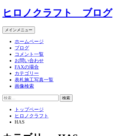
コ
ヒロノクラフト ブログ
ン
テ
ン
メインメニュー
ツ
へ
ホームページ
ス
ブログ
キ
コメント一覧
ッ
お問い合わせ
プ
FAXの場合
カテゴリー
表札施工写真一覧
画像検索
検
索:
トップページ
ヒロノクラフト
HAS