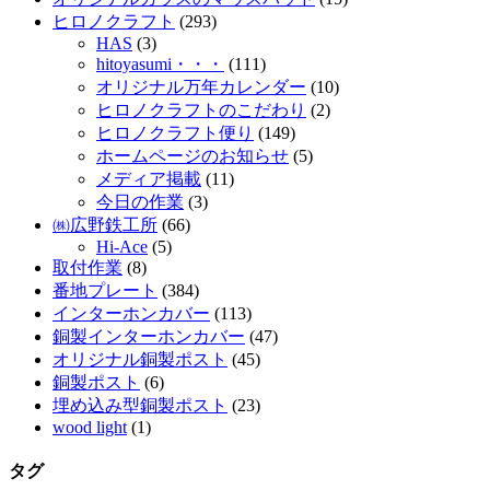
ヒロノクラフト
(293)
HAS
(3)
hitoyasumi・・・
(111)
オリジナル万年カレンダー
(10)
ヒロノクラフトのこだわり
(2)
ヒロノクラフト便り
(149)
ホームページのお知らせ
(5)
メディア掲載
(11)
今日の作業
(3)
㈱広野鉄工所
(66)
Hi-Ace
(5)
取付作業
(8)
番地プレート
(384)
インターホンカバー
(113)
銅製インターホンカバー
(47)
オリジナル銅製ポスト
(45)
銅製ポスト
(6)
埋め込み型銅製ポスト
(23)
wood light
(1)
タグ