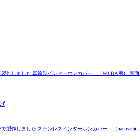
作しました 真鍮製インターホンカバー （WJ-DA用） 表面
げ
しました ステンレスインターホンカバー （panasonic 