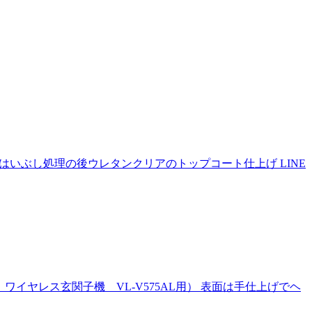
はいぶし処理の後ウレタンクリアのトップコート仕上げ LINE
ワイヤレス玄関子機 VL-V575AL用） 表面は手仕上げでヘ