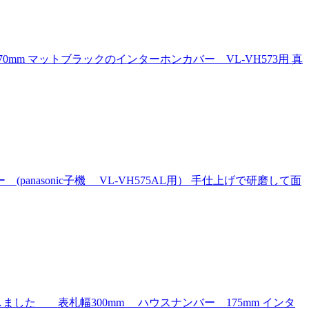
 マットブラックのインターホンカバー VL-VH573用 真
asonic子機 VL-VH575AL用） 手仕上げで研磨して面
た 表札幅300mm ハウスナンバー 175mm インタ