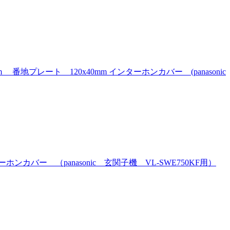
ート 120x40mm インターホンカバー (panasonic
ー （panasonic 玄関子機 VL-SWE750KF用）