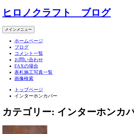
コ
ヒロノクラフト ブログ
ン
テ
ン
メインメニュー
ツ
へ
ホームページ
ス
ブログ
キ
コメント一覧
ッ
お問い合わせ
プ
FAXの場合
表札施工写真一覧
画像検索
トップページ
インターホンカバー
カテゴリー:
インターホンカ