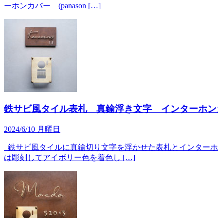
ーホンカバー (panason […]
鉄サビ風タイル表札 真鍮浮き文字 インターホン
2024/6/10 月曜日
鉄サビ風タイルに真鍮切り文字を浮かせた表札とインターホンカ
は彫刻してアイボリー色を着色し […]