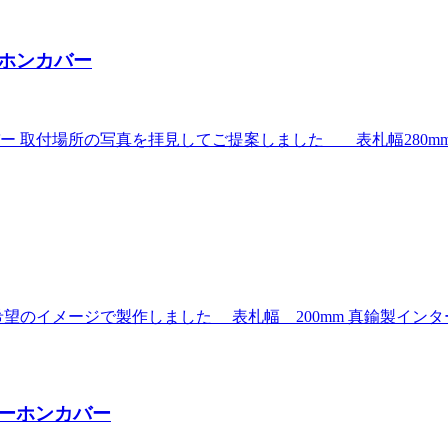
ホンカバー
場所の写真を拝見してご提案しました 表札幅280mm 番地プレ
メージで製作しました 表札幅 200mm 真鍮製インターホンカバ
ーホンカバー