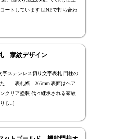
ートしています LINEで打ち合わ
札 家紋デザイン
字ステンレス切り文字表札 門柱の
た 表札幅 265mm 表面はヘア
ンクリア塗装 代々継承される家紋
 […]
マットゴールド 機能門柱オ