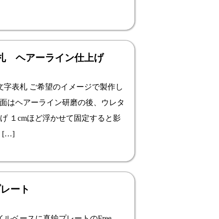
札 ヘアーライン仕上げ
字表札 ご希望のイメージで製作し
属表面はヘアーライン研磨の後、ウレタ
げ １cmほど浮かせて固定すると影
[…]
鍮プレート
ベースに真鍮プレートのFree-