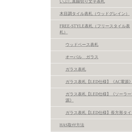
いぶし真鍮切り文字表札
木目調タイル表札（ウッドグレイン）
FREE-STYLE表札（フリースタイル表
札）
ウッドベース表札
オーバル ガラス
ガラス表札
ガラス表札【LED仕様】《AC電源
ガラス表札【LED仕様】《ソーラー
源》
ガラス表札【LED仕様】長方形タイ
HAS取付方法