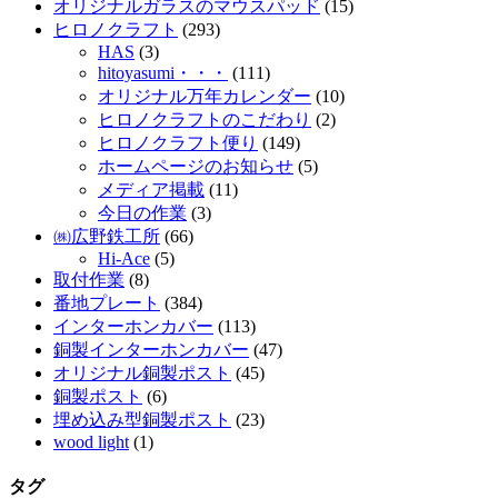
オリジナルガラスのマウスパッド
(15)
ヒロノクラフト
(293)
HAS
(3)
hitoyasumi・・・
(111)
オリジナル万年カレンダー
(10)
ヒロノクラフトのこだわり
(2)
ヒロノクラフト便り
(149)
ホームページのお知らせ
(5)
メディア掲載
(11)
今日の作業
(3)
㈱広野鉄工所
(66)
Hi-Ace
(5)
取付作業
(8)
番地プレート
(384)
インターホンカバー
(113)
銅製インターホンカバー
(47)
オリジナル銅製ポスト
(45)
銅製ポスト
(6)
埋め込み型銅製ポスト
(23)
wood light
(1)
タグ