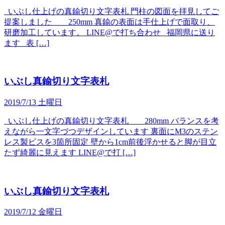
いぶし仕上げの真鍮切り文字表札 門柱の図面を拝見してご
提案しました 250mm 真鍮の表面は手仕上げで面取り、
研磨加工しています。 LINE@で打ち合わせ 福岡県に送り
ます 表 […]
いぶし真鍮切り文字表札
2019/7/13 土曜日
いぶし仕上げの真鍮切り文字表札 280mm バランスを考
えながら一文字づつデザインしています 裏面にM3のステン
レス製ビスを3箇所固定 壁から1cm前後浮かせると脚が目立
たず綺麗に見えます LINE@で打 […]
いぶし真鍮切り文字表札
2019/7/12 金曜日