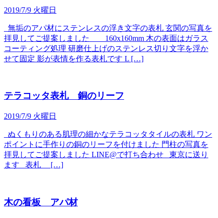
2019/7/9 火曜日
無垢のアパ材にステンレスの浮き文字の表札 玄関の写真を
拝見してご提案しました 160x160mm 木の表面はガラス
コーティング処理 研磨仕上げのステンレス切り文字を浮か
せて固定 影が表情を作る表札です L […]
テラコッタ表札 銅のリーフ
2019/7/9 火曜日
ぬくもりのある肌理の細かなテラコッタタイルの表札 ワン
ポイントに手作りの銅のリーフを付けました 門柱の写真を
拝見してご提案しました LINE@で打ち合わせ 東京に送り
ます 表札 […]
木の看板 アパ材