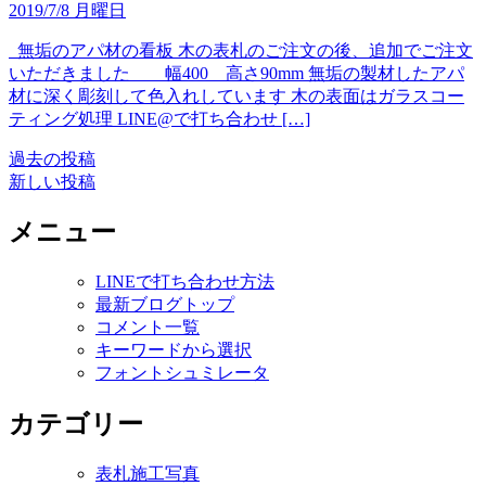
2019/7/8 月曜日
無垢のアパ材の看板 木の表札のご注文の後、追加でご注文
いただきました 幅400 高さ90mm 無垢の製材したアパ
材に深く彫刻して色入れしています 木の表面はガラスコー
ティング処理 LINE@で打ち合わせ […]
過去の投稿
投
新しい投稿
稿
メニュー
ナ
ビ
LINEで打ち合わせ方法
ゲ
最新ブログトップ
コメント一覧
ー
キーワードから選択
シ
フォントシュミレータ
ョ
カテゴリー
ン
表札施工写真