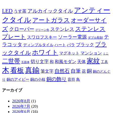
アンティー
LED
アルカイックタイル
うす茶
クタイル
アートガラス
オーダーサイ
ズ
ステンレス
クローバー
ステンレス
グリーン色
プレート
テ
ソーラー電源
スワロフスキー
ダブル彫刻
ブラ
ラコッタ
ブラック
ディンプルタイル
バラ
ハート
ホワイト
ックタイル
マグネット
マンション
ミニ
家紋
二世帯
切り文字
和
和風モダン
天体
工具
五面体
木
真鍮
看板
自然石
自筆
銅
筆文字
花
銅のどんぐ
銅の飾り
銅のアイビー
鳥
り
銅の小枝
音符
アーカイブ
2026年8月
(1)
2026年7月
(20)
2026年6月
(16)