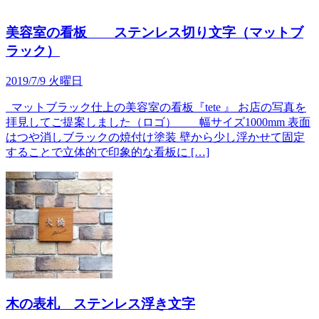
美容室の看板 ステンレス切り文字（マットブ
ラック）
2019/7/9 火曜日
マットブラック仕上の美容室の看板『tete 』 お店の写真を
拝見してご提案しました（ロゴ） 幅サイズ1000mm 表面
はつや消しブラックの焼付け塗装 壁から少し浮かせて固定
することで立体的で印象的な看板に […]
木の表札 ステンレス浮き文字