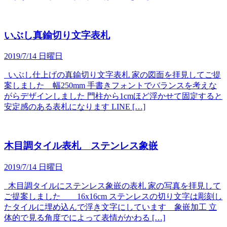
いぶし真鍮切り文字表札
2019/7/14 日曜日
いぶし仕上げの真鍮切り文字表札 家の図面を拝見してご提
案しました 幅250mm 手書きフォントでバランスを考えな
がらデザインしました 門柱から1cmほど浮かせて固定すると
安定感のある表札になります LINE […]
木目調タイル表札 ステンレス象嵌
2019/7/14 日曜日
木目調タイルにステンレス象嵌の表札 家の写真を拝見して
ご提案しました 16x16cm ステンレスの切り文字は彫刻し
たタイルに埋め込んで浮き文字にしています 象嵌加工 立
体的で見る角度でによって表情がかわる […]