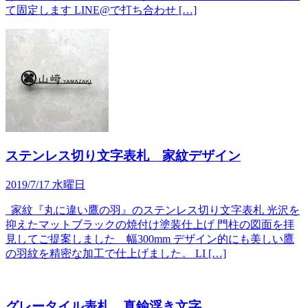
て固定します LINE@で打ち合わせ […]
ステンレス切り文字表札 家紋デザイン
2019/7/17 水曜日
家紋『丸に違い鷹の羽』のステンレス切り文字表札 光沢を
抑えたマットブラックの焼付け塗装仕上げ 門柱の図面を拝
見してご提案しました 幅300mm デザイン的にも美しい鷹
の羽紋を精密な加工で仕上げました。 LI […]
グレータイル表札 真鍮浮き文字