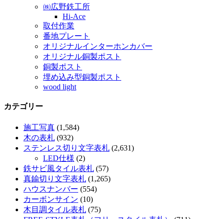
㈱広野鉄工所
Hi-Ace
取付作業
番地プレート
オリジナルインターホンカバー
オリジナル銅製ポスト
銅製ポスト
埋め込み型銅製ポスト
wood light
カテゴリー
施工写真
(1,584)
木の表札
(932)
ステンレス切り文字表札
(2,631)
LED仕様
(2)
鉄サビ風タイル表札
(57)
真鍮切り文字表札
(1,265)
ハウスナンバー
(554)
カーボンサイン
(10)
木目調タイル表札
(75)