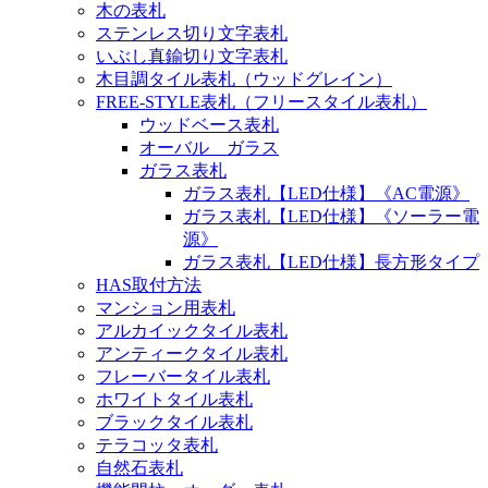
木の表札
ステンレス切り文字表札
いぶし真鍮切り文字表札
木目調タイル表札（ウッドグレイン）
FREE-STYLE表札（フリースタイル表札）
ウッドベース表札
オーバル ガラス
ガラス表札
ガラス表札【LED仕様】《AC電源》
ガラス表札【LED仕様】《ソーラー電
源》
ガラス表札【LED仕様】長方形タイプ
HAS取付方法
マンション用表札
アルカイックタイル表札
アンティークタイル表札
フレーバータイル表札
ホワイトタイル表札
ブラックタイル表札
テラコッタ表札
自然石表札