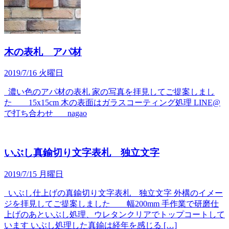
木の表札 アパ材
2019/7/16 火曜日
濃い色のアパ材の表札 家の写真を拝見してご提案しまし
た 15x15cm 木の表面はガラスコーティング処理 LINE@
で打ち合わせ nagao
いぶし真鍮切り文字表札 独立文字
2019/7/15 月曜日
いぶし仕上げの真鍮切り文字表札 独立文字 外構のイメー
ジを拝見してご提案しました 幅200mm 手作業で研磨仕
上げのあといぶし処理、ウレタンクリアでトップコートして
います いぶし処理した真鍮は経年を感じる […]