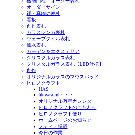
機能門柱 オーダー表札
オーダーサイン
銅・真鍮の表札
看板
創作表札
ガラスレンガ表札
ウェーブタイル表札
風水表札
ガーデン＆エクステリア
クリスタルガラス表札
クリスタルガラス表札【LED仕様】
創作
オリジナルガラスのマウスパッド
ヒロノクラフト
HAS
hitoyasumi・・・
オリジナル万年カレンダー
ヒロノクラフトのこだわり
ヒロノクラフト便り
ホームページのお知らせ
メディア掲載
今日の作業