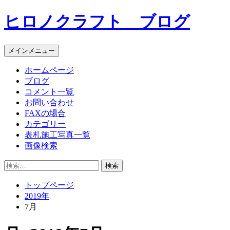
コ
ヒロノクラフト ブログ
ン
テ
ン
メインメニュー
ツ
へ
ホームページ
ス
ブログ
キ
コメント一覧
ッ
お問い合わせ
プ
FAXの場合
カテゴリー
表札施工写真一覧
画像検索
検
索:
トップページ
2019年
7月