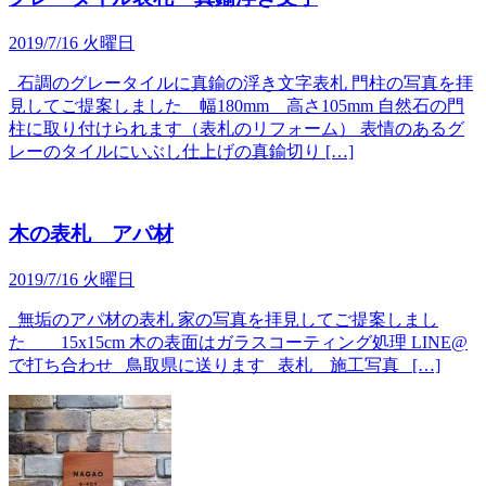
2019/7/16 火曜日
石調のグレータイルに真鍮の浮き文字表札 門柱の写真を拝
見してご提案しました 幅180mm 高さ105mm 自然石の門
柱に取り付けられます（表札のリフォーム） 表情のあるグ
レーのタイルにいぶし仕上げの真鍮切り […]
木の表札 アパ材
2019/7/16 火曜日
無垢のアパ材の表札 家の写真を拝見してご提案しまし
た 15x15cm 木の表面はガラスコーティング処理 LINE@
で打ち合わせ 鳥取県に送ります 表札 施工写真 […]