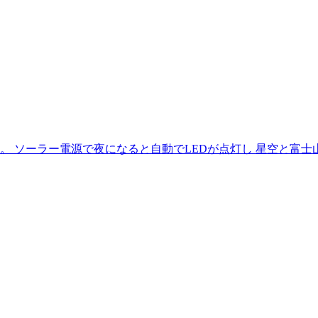
ソーラー電源で夜になると自動でLEDが点灯し 星空と富士山が