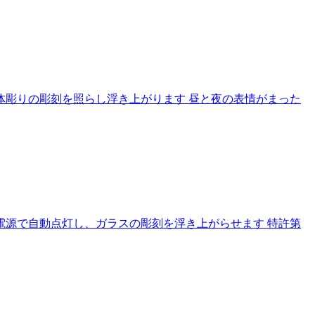
体彫りの彫刻を照らし浮き上がります 昼と夜の表情がまった
電源で自動点灯し、ガラスの彫刻を浮き上がらせます 特許第