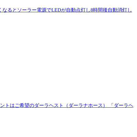
なるとソーラー電源でLEDが自動点灯し8時間後自動消灯し
イントはご希望のダーラヘスト（ダーラナホース） 「ダーラヘ