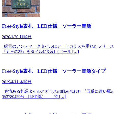
Free-Style表札 LED仕様 ソーラー電源
2020/1/20 月曜日
緑青のアンティークタイルにアートガラスを重ねたフリースタ
『五三の桐』をタイルに彫刻（ゴール […]
Free-Style表札 LED仕様 ソーラー電源タイプ
2019/4/11 木曜日
表情ある和調タイルとガラスの組み合わせ 『五瓜に違い鷹の
第3780459号 （LED部） 特 […]