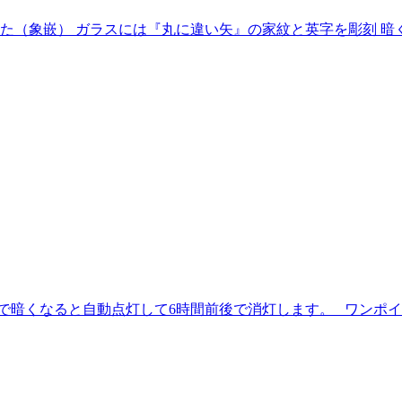
（象嵌） ガラスには『丸に違い矢』の家紋と英字を彫刻 暗く
源で暗くなると自動点灯して6時間前後で消灯します。 ワンポ