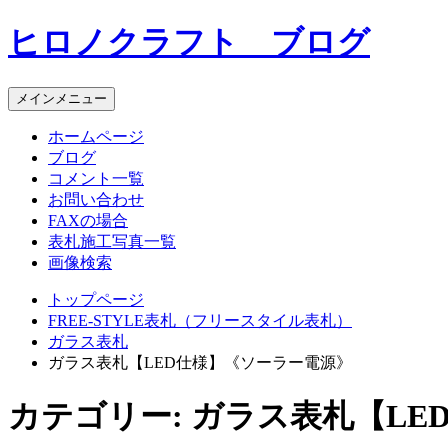
コ
ヒロノクラフト ブログ
ン
テ
ン
メインメニュー
ツ
へ
ホームページ
ス
ブログ
キ
コメント一覧
ッ
お問い合わせ
プ
FAXの場合
表札施工写真一覧
画像検索
トップページ
FREE-STYLE表札（フリースタイル表札）
ガラス表札
ガラス表札【LED仕様】《ソーラー電源》
カテゴリー:
ガラス表札【LE