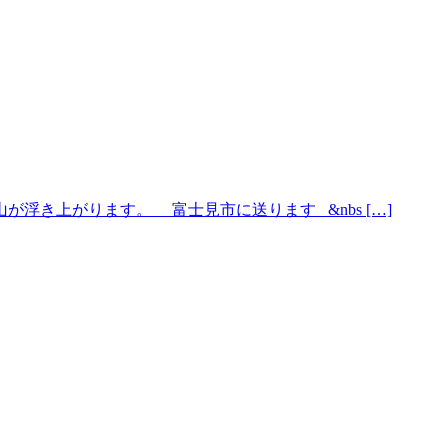
浮き上がります。 富士見市に送ります &nbs […]