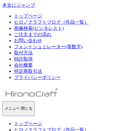
本文にジャンプ
トップページ
ヒロノクラフトブログ（作品一覧）
画像検索(ピンタレスト)
ご注文までの流れ
お問い合わせ
フォントシュミレーター(英数字)
取付方法
特許取得
会社概要
特定商取引法
プライバシーポリシー
ヒ
ロ
ノ
ク
メニュー
閉じる
ラ
フ
トップページ
ト
ヒロノクラフトブログ（作品一覧）