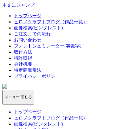
本文にジャンプ
トップページ
ヒロノクラフトブログ（作品一覧）
画像検索(ピンタレスト)
ご注文までの流れ
お問い合わせ
フォントシュミレーター(英数字)
取付方法
特許取得
会社概要
特定商取引法
プライバシーポリシー
ヒ
ロ
メニュー
閉じる
ノ
ク
ラ
トップページ
フ
ヒロノクラフトブログ（作品一覧）
ト
画像検索(ピンタレスト)