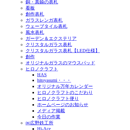
銅・真鍮の表札
看板
創作表札
ガラスレンガ表札
ウェーブタイル表札
風水表札
ガーデン＆エクステリア
クリスタルガラス表札
クリスタルガラス表札【LED仕様】
創作
オリジナルガラスのマウスパッド
ヒロノクラフト
HAS
hitoyasumi・・・
オリジナル万年カレンダー
ヒロノクラフトのこだわり
ヒロノクラフト便り
ホームページのお知らせ
メディア掲載
今日の作業
㈱広野鉄工所
Hi-Ace