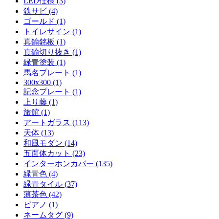
LED仕様 (3)
鉄サビ (4)
ゴールド (1)
トイレサイン (1)
真鍮銘板 (1)
真鍮切り抜き (1)
緑青塗装 (1)
馬名プレート (1)
300x300 (1)
記念プレート (1)
上り藤 (1)
旅館 (1)
アートガラス (113)
天体 (13)
和風モダン (14)
五面体カット (23)
インターホンカバー (135)
緑青色 (4)
緑青タイル (37)
薄茶色 (42)
ピアノ (1)
ネームタグ (9)