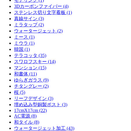
モデリング (1)
3Dカーボンファイバー (4)
ステンレス切り文字看板 (1)
真鍮サイン (3)
ミラタップ (2)
ウォータージェット (2)
ミース (1)
ミウラ (1)
韓国 (1)
テラコッタ (35)
スワロフスキー (14)
マンション (15)
和書体 (11)
ゆらぎガラス (9)
チタングレー (2)
桜 (5)
リーフデザイン (3)
埋め込み型銅製ポスト (3)
17cmX17cm (22)
AC電源 (8)
和タイル (8)
ウォータージェット加工 (43)