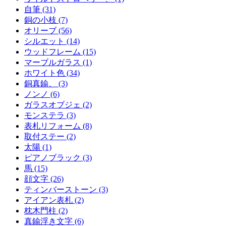
自筆 (31)
銅の小枝 (7)
オリーブ (56)
シルエット (14)
ウッドフレーム (15)
マーブルガラス (1)
ホワイト色 (34)
銅真鍮、 (3)
ノンノ (6)
ガラスオブジェ (2)
モンステラ (3)
表札リフォーム (8)
取付ステー (2)
太陽 (1)
ピアノブラック (3)
馬 (15)
顔文字 (26)
ティンバーストーン (3)
アイアン表札 (2)
枕木門柱 (2)
真鍮浮き文字 (6)