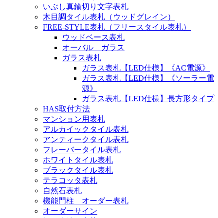
いぶし真鍮切り文字表札
木目調タイル表札（ウッドグレイン）
FREE-STYLE表札（フリースタイル表札）
ウッドベース表札
オーバル ガラス
ガラス表札
ガラス表札【LED仕様】《AC電源》
ガラス表札【LED仕様】《ソーラー電
源》
ガラス表札【LED仕様】長方形タイプ
HAS取付方法
マンション用表札
アルカイックタイル表札
アンティークタイル表札
フレーバータイル表札
ホワイトタイル表札
ブラックタイル表札
テラコッタ表札
自然石表札
機能門柱 オーダー表札
オーダーサイン