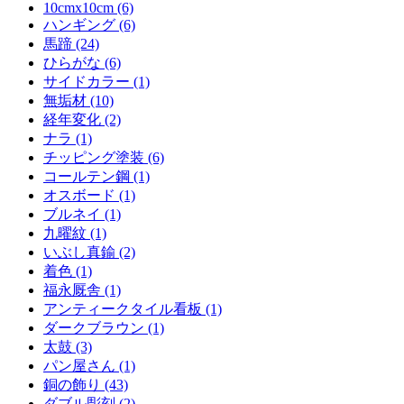
10cmx10cm (6)
ハンギング (6)
馬蹄 (24)
ひらがな (6)
サイドカラー (1)
無垢材 (10)
経年変化 (2)
ナラ (1)
チッピング塗装 (6)
コールテン鋼 (1)
オスボード (1)
ブルネイ (1)
九曜紋 (1)
いぶし真鍮 (2)
着色 (1)
福永厩舎 (1)
アンティークタイル看板 (1)
ダークブラウン (1)
太鼓 (3)
パン屋さん (1)
銅の飾り (43)
ダブル彫刻 (2)