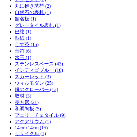
丸に抱き茗荷 (2)
自然石の表札 (1)
館名板 (1)
グレータイル表札 (1)
巴紋 (1)
型紙 (1)
うす茶 (15)
音符 (6)
水玉 (1)
ステンレスベース (43)
インディゴブルー (10)
スカーレット (3)
ウィルモダン (25)
銅のクローバー (12)
取材 (3)
長方形 (21)
和調陶板 (5)
フェリーチェタイル (9)
アクアリウム (1)
14cmx14cm (15)
リサイクル (1)