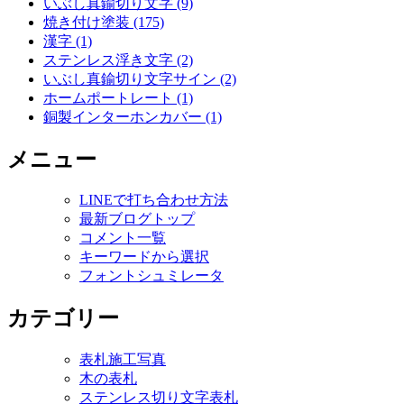
いぶし真鍮切り文字 (9)
焼き付け塗装 (175)
漢字 (1)
ステンレス浮き文字 (2)
いぶし真鍮切り文字サイン (2)
ホームポートレート (1)
銅製インターホンカバー (1)
メニュー
LINEで打ち合わせ方法
最新ブログトップ
コメント一覧
キーワードから選択
フォントシュミレータ
カテゴリー
表札施工写真
木の表札
ステンレス切り文字表札