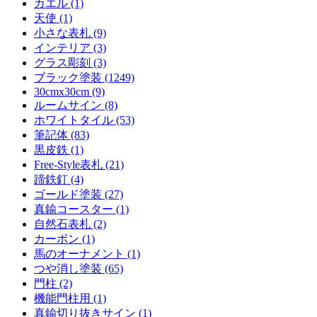
カエル (1)
天使 (1)
小さな表札 (9)
インテリア (3)
グラス彫刻 (3)
ブラック塗装 (1249)
30cmx30cm (9)
ルームサイン (8)
ホワイトタイル (53)
筆記体 (83)
黒皮鉄 (1)
Free-Style表札 (21)
蹄鉄釘 (4)
ゴールド塗装 (27)
真鍮コースター (1)
自然石表札 (2)
カーボン (1)
馬のオーナメント (1)
つや消し塗装 (65)
門柱 (2)
機能門柱用 (1)
真鍮切り抜きサイン (1)