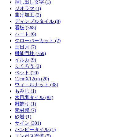
押し出し文字 (1)
ジオラマ (1)
曲げ加工 (2)
ディンプルタイル (8)
看板 (368)
ハート (6)
クローバーカット (2)
三日月 (7)
機能門柱 (769)
イルカ (9)
ふくろう (3)
ペット (20)
12cmX12cm (20)
ウィ－ルナット (38)
もみじ (1)
木目調タイル (82)
雛飾り (1)
素材感 (7)
砂岩 (1)
サイン (301)
バンピータイル (1)
エンボス塗装 (5)