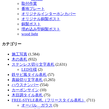
取付作業
番地プレート
オリジナルインターホンカバー
オリジナル銅製ポスト
銅製ポスト
埋め込み型銅製ポスト
wood light
カテゴリー
施工写真
(1,584)
木の表札
(932)
ステンレス切り文字表札
(2,631)
LED仕様
(2)
鉄サビ風タイル表札
(57)
真鍮切り文字表札
(1,265)
ハウスナンバー
(554)
カーボンサイン
(10)
木目調タイル表札
(75)
FREE-STYLE表札（フリースタイル表札）
(711)
オーバル ガラス
(3)