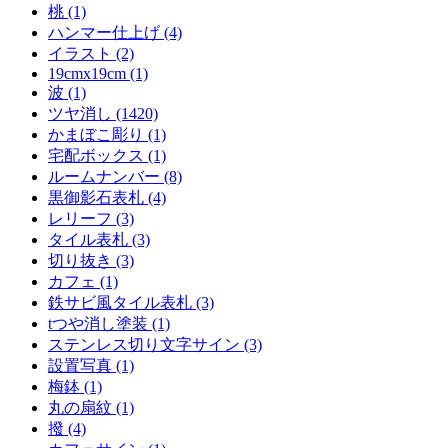
桃 (1)
ハンマー仕上げ (4)
イラスト (2)
19cmx19cm (1)
波 (1)
ツヤ消し (1420)
かまぼこ彫り (1)
宅配ボックス (1)
ルームナンバー (8)
黒御影石表札 (4)
レリーフ (3)
タイル表札 (3)
切り抜き (3)
カフェ (1)
鉄サビ風タイル表札 (3)
tつや消し塗装 (1)
ステンレス切り文字サイン (3)
設置写真 (1)
梅鉢 (1)
丸の扇紋 (1)
撥 (4)