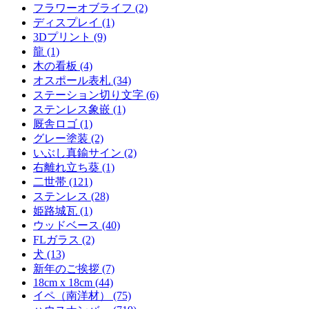
フラワーオブライフ (2)
ディスプレイ (1)
3Dプリント (9)
龍 (1)
木の看板 (4)
オスポール表札 (34)
ステーション切り文字 (6)
ステンレス象嵌 (1)
厩舎ロゴ (1)
グレー塗装 (2)
いぶし真鍮サイン (2)
右離れ立ち葵 (1)
二世帯 (121)
ステンレス (28)
姫路城瓦 (1)
ウッドベース (40)
FLガラス (2)
犬 (13)
新年のご挨拶 (7)
18cm x 18cm (44)
イペ（南洋材） (75)