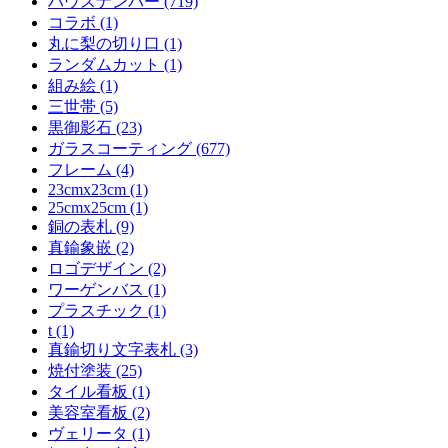
ハウスナンバー (719)
コラボ (1)
丸に梨の切り口 (1)
ランダムカット (1)
組み絵 (1)
三世帯 (5)
黒御影石 (23)
ガラスコーティング (677)
フレーム (4)
23cmx23cm (1)
25cmx25cm (1)
銅の表札 (9)
真鍮象嵌 (2)
ロゴデザイン (2)
ワーゲンバス (1)
プラスチック (1)
t (1)
真鍮切り文字表札 (3)
焼付塗装 (25)
タイル看板 (1)
美容室看板 (2)
ヴェリータ (1)