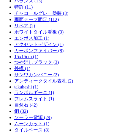
バランス (13)
特許 (11)
チャコールグレー塗装 (8)
両面テープ固定 (112)
リペア (2)
ホワイトタイル看板 (3)
エンボス加工 (1)
アクセントデザイン (1)
カーボンファイバー (8)
15x15cm (1)
つや消しブラック (3)
外構 (1)
サンワカンパニー (2)
アンティークタイル表札 (2)
takahashi (1)
ランボルギーニ (1)
フレムスライト (1)
自然石 (42)
銅 (32)
ソーラー電源 (29)
ムーンカット (1)
タイルベース (8)