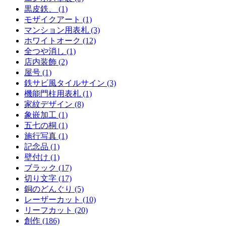
黒皮鉄、 (1)
モザイクアート (1)
マンション用表札 (3)
ホワイトオーク (12)
全つや消し (1)
店内装飾 (2)
屋号 (1)
鉄サビ風タイルサイン (3)
機能門柱用表札 (1)
家紋デザイン (8)
象嵌加工 (1)
五七の桐 (1)
施行写真 (1)
記念品 (1)
壁付け (1)
ブラック (17)
切り文字 (17)
銅のどんぐり (5)
レーザーカット (10)
リーフカット (20)
創作 (186)