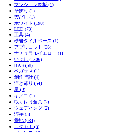
マンション銘板 (1)
壁飾り (1)
雲びし (1)
ホワイト (190)
LED (73)
工具 (4)
砂岩タイルベース (1)
アプリコット (36)
ナチュラルイエロー (1)
いぶし (1306)
HAS (58)
ペガサス (1)
創作時計 (4)
浮き彫り (54)
星 (9)
キノコ (1)
取り付け金具 (2)
ウェディング (2)
溶接 (3)
番地 (634)
カタカナ (5)