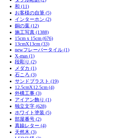
和 (11)
お客様の自筆 (5)
インターホン (2)
銅の葉 (12)
施工写真 (1388)
15cm x 15cm (676)
13cmX13cm (33)
newフレーバータイル (1)
X-mas (1)
段彫り (2)
メダカ (1)
石ころ (3)
サンドブラスト (19)
12.5cmX12.5cm (4)
外構工事 (3)
アイアン飾り (1)
独立文字 (628)
ホワイト塗装 (5)
部屋番号 (2)
真鍮レター (4)
天然木 (3)