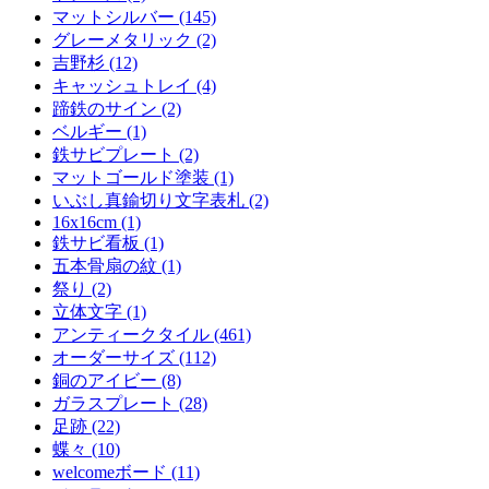
マットシルバー (145)
グレーメタリック (2)
吉野杉 (12)
キャッシュトレイ (4)
蹄鉄のサイン (2)
ベルギー (1)
鉄サビプレート (2)
マットゴールド塗装 (1)
いぶし真鍮切り文字表札 (2)
16x16cm (1)
鉄サビ看板 (1)
五本骨扇の紋 (1)
祭り (2)
立体文字 (1)
アンティークタイル (461)
オーダーサイズ (112)
銅のアイビー (8)
ガラスプレート (28)
足跡 (22)
蝶々 (10)
welcomeボード (11)