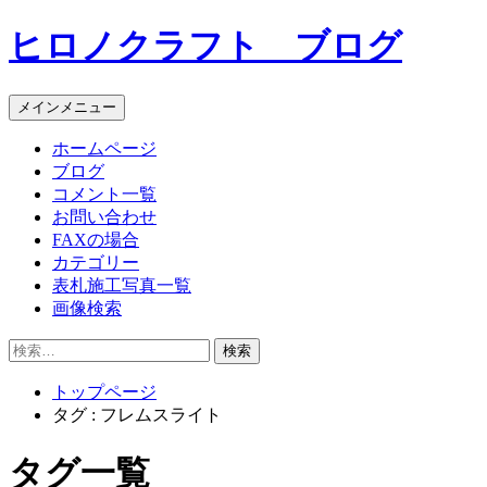
コ
ヒロノクラフト ブログ
ン
テ
ン
メインメニュー
ツ
へ
ホームページ
ス
ブログ
キ
コメント一覧
ッ
お問い合わせ
プ
FAXの場合
カテゴリー
表札施工写真一覧
画像検索
検
索:
トップページ
タグ : フレムスライト
タグ一覧