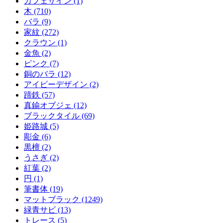
カフェサイン (1)
木 (710)
バラ (9)
家紋 (272)
クラウン (1)
金魚 (2)
ピンク (7)
銅のバラ (12)
アイビーデザイン (2)
蹄鉄 (57)
真鍮オブジェ (12)
ブラックタイル (69)
姫路城 (5)
彫金 (6)
黒檀 (2)
うさぎ (2)
紅葉 (2)
円 (1)
筆書体 (19)
マットブラック (1249)
緑青サビ (13)
トレース (5)